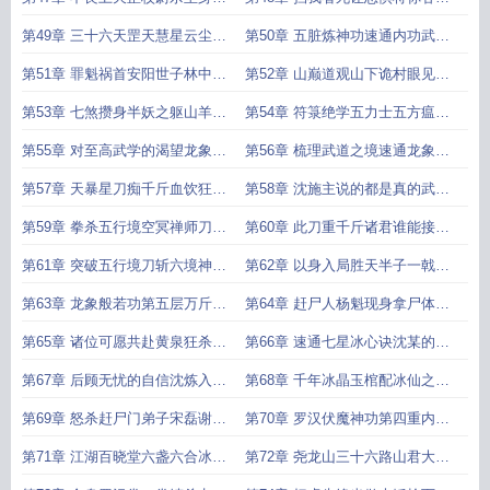
无人何人能挡
施主你入魔了
第49章 三十六天罡天慧星云尘大
第50章 五脏炼神功速通内功武学
师真正的罪魁祸首加入不良卫
云尘的震撼大楚守夜人
第51章 罪魁祸首安阳世子林中呼
第52章 山巅道观山下诡村眼见不
救沈某杀人从来不需要证据
一定为实山羊妖群现身
第53章 七煞攒身半妖之躯山羊老
第54章 符箓绝学五力士五方瘟神
道赵白真佛门至高大神通
现手撕五境巅峰半妖
第55章 对至高武学的渴望龙象般
第56章 梳理武道之境速通龙象般
若功卧佛寺沙弥来访
若功再添千斤巨力
第57章 天暴星刀痴千斤血饮狂刀
第58章 沈施主说的都是真的武夫
不屠卧佛誓不还
沈炼请卧佛寺众僧赴死
第59章 拳杀五行境空冥禅师刀痴
第60章 此刀重千斤诸君谁能接沈
的震撼屠灭金阳商行
某一刀血饮狂刀出鞘
第61章 突破五行境刀斩六境神髓
第62章 以身入局胜天半子一戟破
大妖山君再斩奔雷手文泰
空力无双血衣公子
第63章 龙象般若功第五层万斤巨
第64章 赶尸人杨魁现身拿尸体掣
力刀劈血衣公子
肘沈炼你们都得死
第65章 诸位可愿共赴黄泉狂杀六
第66章 速通七星冰心诀沈某的刀
境神髓绝顶内功武学七星冰心诀
拳可让冰川山庄葬否
第67章 后顾无忧的自信沈炼入局
第68章 千年冰晶玉棺配冰仙之墓
的入场券请诸君让路
铁臂门阿童木求棺之法
第69章 怒杀赶尸门弟子宋磊谢三
第70章 罗汉伏魔神功第四重内外
冰羞愧仙棺可满意否
同修天闲星陈酒
第71章 江湖百晓堂六盏六合冰玉
第72章 尧龙山三十六路山君大妖