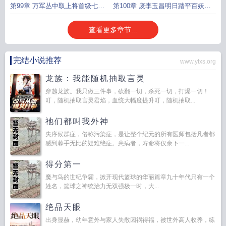
危一戟破山河
宗师之境再升七杀追魂箭
第99章 万军丛中取上将首级七杀
第100章 废李玉昌明日踏平百妖山
追魂箭显威
提升龙象般若功
查看更多章节...
完结小说推荐
www.ytxs.org
龙族：我能随机抽取言灵
穿越龙族。我只做三件事，砍翻一切，杀死一切，打爆一切！
叮，随机抽取言灵君焰，血统大幅度提升叮，随机抽取...
祂们都叫我外神
失序候群症，俗称污染症，是让整个纪元的所有医师包括凡者都
感到棘手无比的疑难绝症。患病者，寿命将仅余下一...
得分第一
魔与鸟的世纪争霸，掀开现代篮球的华丽篇章九十年代只有一个
姓名，篮球之神统治力无双强极一时，大...
绝品天眼
出身显赫，幼年意外与家人失散因祸得福，被世外高人收养，练