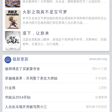
就天眼神功！大学期间，办企业，拥有财富巨万！认祖归宗，...
火影之我真不是宝可梦
本书又名有宝可梦技能的我苟在雾隐村开局和再不斩是同学怎么
办身为医疗忍者的我打穿忍界第三次忍界大战，...
退下，让朕来
沈棠在发配路上醒来，发现这个世界很不科学。天降神石，百国
相争。文凝文心，出口成真。...
最新更新
www.ytxs.org
被师傅卖了买家要夺舍
雪白十三翼
穿越修真界：开局娶了美女大师姐
子非咸鱼
行走商
上官韵
华娱从2014开始
沧澜青璃
人在欢乐颂开局被骂男小三
爱吃柚子的泡芙