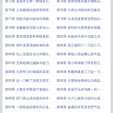
酒五脏六腑脱胎换骨
七境换血境金狼山君
第73章 金身罗汉拳一拳镇杀七境
第74章 把虎先锋当做大锤抡百晓
金狼山君大妖虎先锋现
生现尧龙山最深处青狮山君
第75章 人间炼狱的洞府安阳世子
第76章 七境之内绝对的无敌非八
替身姜伟红眼一开伤害你猜
境不可敌百晓生的评价
第77章 想收沈炼为徒你没资格我
第78章 出来混是要讲背景的以刀
也没资格全场震撼到了极致
入局大帅满意否
第79章 龙象般若功第七层冰山之
第80章 曾经的大楚脊梁先贤魏武
中冰仙之墓一刀斩落两万斤
圣我叫张游龙入三府之局
第81章 黑龙湖龙君即将蜕变的蟒
第82章 扶摇洞天弟子沈炼之名名
妖黑龙村渔民暴动
震半个兖州
第83章 湖中龙君现身给渔民画大
第84章 真正做到了一刀流三刀斩
饼沈某的刀可不是这么好拿的
龙君孤身入妖巢
第85章 仇人见面自当分外眼红突
第86章 拳镇八境金狮山君天猛星
破五境巅峰鏖战金狮山君
秦明魏武圣的入门礼
第87章 五师姐展红颜纵马提刀踏
第88章 我小师弟要刀劈安阳王府
王府各方的奇怪反应
你没意见吧五大祸害齐聚
第89章 王府悍刀行镇国武圣现敢
第90章 终极阿鼻道三刀这一刀二
动我小师弟武圣也敢威胁
十年的寿元你接的住吗
第91章 这一刀断了安阳王府五十
第92章 大楚斩妖阁你以为我说的
年气运安阳世子死
是话本故事
第93章 大楚女帝姜遥宁老娘让你
第94章 武道尽头何为峰一花一叶
嘎嘎乱杀你就这么杀是吧
皆神通武学百科全书魏武圣
第95章 四门高山流水级别武学实
第96章 大户人家的小姐刘云县妖
力再次暴涨金刚芭比打上门
潮之乱
第97章 一腔热血的青年刘云县之
第98章 速通武学苍龙变罡气化形