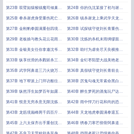
中再战龙筋境
关丧尽天良屠戮李家村
第23章 双臂如猿猴镇魔司倾巢而
第24章 你的仇沈某接了初与谢龙
出李家村有变
交手谢龙的震撼
第25章 拳杀谢虎身受重伤死亡危
第26章 镇杀谢龙上乘武学天龙地
机突破突破突破
虎拳异变突生
第27章 金刚豹拳圆满重创四境黑
第28章 试探镇守使刘长青重伤只
袍人张浩之死
属于沈炼的财务大总管
第29章 老板娘与教头花云花雨万
第30章 沈炼的杀机末雨绸缪面见
花楼来请
万花楼老板娘
第31章 金银美女任你拿邀沈爷共
第32章 助纣为虐丧尽天良横推万
谋大事老板娘身后之人
花楼之始
第33章 纵享丝滑的杀戮斩杀三剑
第34章 金钉枣阳槊大战美艳老板
奴一人之下尽是蝼蚁
娘功德赏金三十两九钱
第35章 武学阿鼻道三刀火烧万花
第36章 真假镇守使刘长青前去面
楼谁人见了不称沈爷
见公子提升武学境界
第37章 地下帮派上门拜访般往古
第38章 厉鬼勾魂无常索命黑白无
峰镇威虎山公子之怒
常来袭
第39章 纵然浮生如梦百年如露也
第40章 醉生梦死的酒鬼玩尸达人
当海枯石烂无穷无已
花和尚追魂道人野狗儿
第41章 恨意无穷杀意无限沈炼入
第42章 雨中悍刀行花和尚的恐惧
魔刀劈追魂再杀教头
你到底是人是鬼
第43章 龙筋境巅峰两千四百斤巨
第44章 天龙地虎拳圆满拳退五境
力十三太保之一执伞鬼
执伞鬼做那万夫莫敌的吕布
第45章 上六太保齐出手重创沈炼
第46章 绣春刀寒芒彻骨阿鼻道邪
阿鼻道三刀圆满之境
念加身刀斩六大五境高手
第47章 不良卫天罡校尉杀至身前
第48章 挡我者死让恐惧将你吞噬