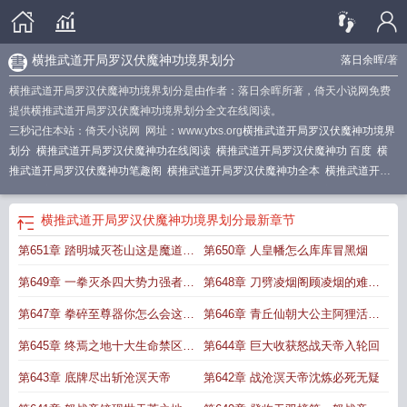
横推武道开局罗汉伏魔神功境界划分
落日余晖
/著
横推武道开局罗汉伏魔神功境界划分是由作者：落日余晖所著，倚天小说网免费
提供横推武道开局罗汉伏魔神功境界划分全文在线阅读。
三秒记住本站：倚天小说网 网址：www.ytxs.org
横推武道开局罗汉伏魔神功境界
划分
横推武道开局罗汉伏魔神功在线阅读
横推武道开局罗汉伏魔神功 百度
横
推武道开局罗汉伏魔神功笔趣阁
横推武道开局罗汉伏魔神功全本
横推武道开局
罗汉伏魔神功(沈炼)
横推武道开局获得罗汉
横推武道开局罗汉伏魔神功 (落日余
晖) TXT
横推武道开局罗汉伏魔神功最新更新内容
横推武道开局罗汉伏魔神功 笔
横推武道开局罗汉伏魔神功境界划分
最新章节
趣阁
横推武道开局罗汉伏魔神功txt
横推武道开局罗汉伏魔神功 TXT
横推武道开
第651章 踏明城灭苍山这是魔道至
第650章 人皇幡怎么库库冒黑烟
局罗汉伏魔神功百度百科
横推武道开局罗汉伏魔神功女主
横推武道开局罗汉伏
魔神功修炼境界
横推武道开局罗汉伏魔神功境界
横推武道开局罗汉伏魔神功全
宝万魂幡
第649章 一拳灭杀四大势力强者奖
第648章 刀劈凌烟阁顾凌烟的难言
文免费
横推武道开局罗汉伏魔神功TXT
横推武道开局罗汉伏魔神功
横推武道 起
点
励人皇幡
横推武道开局罗汉伏魔神功 落日余晖
之隐
第647章 拳碎至尊器你怎么会这么
第646章 青丘仙朝大公主阿狸活着
强
走出第一凶坟
第645章 终焉之地十大生命禁区第
第644章 巨大收获怒战天帝入轮回
一凶坟
第643章 底牌尽出斩沧溟天帝
第642章 战沧溟天帝沈炼必死无疑