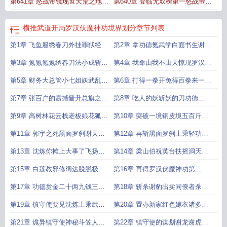
第641章 怒战帝镜现世天荒之地各
第640章 登临无双榜第一怒战帝墓
方势力震动
现世
横推武道开局罗汉伏魔神功境界划分
章节列表
第1章 飞鱼服绣春刀外挂罪狱经
第2章 拿功德氪武学白面书生谢天
养
第3章 氪氪氪氪绣春刀法小成斩杀
第4章 我命由我不由天惊现罗汉伏
谢天养
魔神功
第5章 财务大总管小七姐妖武乱世
第6章 打得一拳开免得百拳来一记
中唯一的温暖
楼兰斩镇压总旗杨谦
第7章 张百户的震撼晋升总旗之位
第8章 吃人的妖斩妖的刀功德二两
出城斩妖
五钱
第9章 高树林花云栈老板娘花狐狸
第10章 突破一境铜皮境五百斤巨
一境巅峰大妖
力一拳轰杀花狐狸
第11章 郭宇之死黑面罗刹谢天生
第12章 再斩黑面罗刹上乘轻功武
突现真正的罗汉之力
学八步赶蝉
第13章 沈炼你摊上大事了飞扬城
第14章 梁山伯祝英台扶摇洞天柳
十三太保三境武者谢豹
青瑶龙吟金钟罩
第15章 白莲教邪修阔达脱脱极限
第16章 再得罗汉伏魔神功第二重
反转沈某开挂了
恐怖谢豹突破铸炉境
第17章 功德赏金二十两九钱三境
第18章 斩杀谢豹出卖同僚者杀无
龙筋境最艰难的一战
赦两败俱伤
第19章 镇守使要见沈炼上乘武学
第20章 置办新家红色嫁衣诸多百
金刚豹拳武学再突破
户莫名的敌意
第21章 诡异镇守使神秘斗笠人巷
第22章 镇守使的谋划谢龙谢虎出