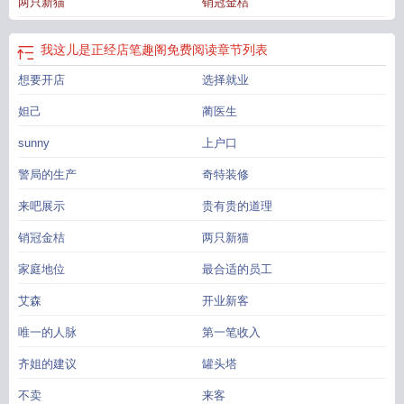
两只新猫
销冠金桔
来表述，要考试的小朋友不要学。
我这儿是正经店32
我这儿是正经店笔趣阁免费
阅读
我这儿是正经店免费阅读
我这儿是正经店 作者忘却的悠
我这儿是正经店
by忘却的悠助手
我这儿是正经店忘却的悠笔趣阁在哪里看
我这儿是正经店
我这儿是正经店笔趣阁免费阅读
章节列表
TXT
我这儿是正经店by忘却的悠免费阅读最
我这儿是正经店by忘却的悠免费
我
想要开店
选择就业
这么正经的人
我这儿是正经店by忘却的
我这儿是正经店百度
我这儿是正经店忘
却的悠
我这儿是正经店TXT百度
我这儿是正经店英语
我这儿是正经店by忘却的
妲己
蔺医生
悠 TXT
我们这儿是正经酒吧
我这儿是正经店忘却的悠百度
我这儿是正经店全本
TXT
sunny
我这儿是正经店by忘却的悠百度
我这儿是正经店晋江
上户口
我这儿是正经店 忘却
的悠
我这儿是正经店by忘却的悠
我这儿是正经店祝为墨
我们这可是正经生
警局的生产
奇特装修
意
我这儿是正经店TXT百度免费
来吧展示
贵有贵的道理
销冠金桔
两只新猫
家庭地位
最合适的员工
艾森
开业新客
唯一的人脉
第一笔收入
齐姐的建议
罐头塔
不卖
来客