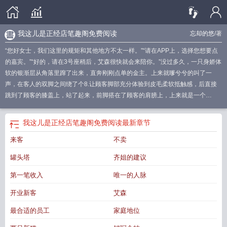
我这儿是正经店笔趣阁免费阅读
忘却的悠
/著
“您好女士，我们这里的规矩和其他地方不太一样。”“请在APP上，选择您想要点
的嘉宾。”“好的，请在3号座稍后，艾森很快就会来陪你。”没过多久，一只身娇体
软的银渐层从角落里蹿了出来，直奔刚刚点单的金主。上来就嗲兮兮的叫了一
声，在客人的双脚之间绕了个8.让顾客脚部充分体验到皮毛柔软抵触感，后直接
跳到了顾客的膝盖上，站了起来，前脚搭在了顾客的肩膀上，上来就是一个
KISS。“噢噢噢噢。”顾客顷刻间沦陷。祝为墨回头看向前来探访的帽子叔叔：你
看，我们这里是正经店。刚说完，VIP包厢的大门打开，里面走出来一个一身大牌
我这儿是正经店笔趣阁免费阅读
最新章节
的富姐。只见富姐肩膀上蹲着一只可爱的小鹦鹉，怀里抱着两只幼猫，脚下一堆
来客
不卖
谄媚的猫猫狗狗。“老板，我看资料说，今天是金桔的噶蛋纪念日，我能给他点个
猫罐头塔吗？”帽子叔叔刚要点头，一个桃花眼的大帅哥推门而入，看到有警察，
罐头塔
齐姐的建议
直接笑眯眯的开口。“听说老板进新人了，可需要我……”祝为墨上前直接捂住捣乱
的嘴：“他是兽医，来给新人……呸，给新猫做体检的。”总之……欢迎光临“贵有
第一笔收入
唯一的人脉
贵的道理”宠咖店。备注：家有小祖宗，周六陪着各种兴趣班，无法码字，本文做
开业新客
艾森
六休一，周六无更。PS男主有能沟通自家宠物，以及让自家宠物更加聪明的金手
指。PPS，猫有不同，本文中任何抚养细节都来自于网络，不作为正确标准参
最合适的员工
家庭地位
考。PPPS，本文中的宠物因为能交流，也因为作者偏好，所以都用“他”或者“她”