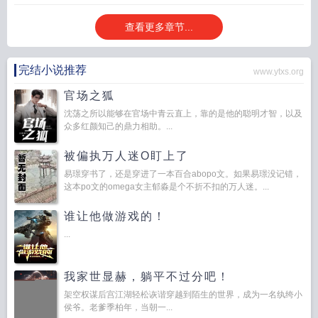
查看更多章节...
完结小说推荐
www.ytxs.org
官场之狐
沈荡之所以能够在官场中青云直上，靠的是他的聪明才智，以及
众多红颜知己的鼎力相助。...
被偏执万人迷O盯上了
易璟穿书了，还是穿进了一本百合abopo文。如果易璟没记错，
这本po文的omega女主郁淼是个不折不扣的万人迷。...
谁让他做游戏的！
...
我家世显赫，躺平不过分吧！
架空权谋后宫江湖轻松诙谐穿越到陌生的世界，成为一名纨绔小
侯爷。老爹季柏年，当朝一...