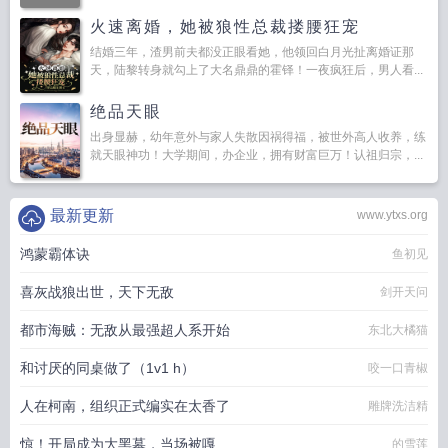
火速离婚，她被狼性总裁搂腰狂宠
结婚三年，渣男前夫都没正眼看她，他领回白月光扯离婚证那
天，陆黎转身就勾上了大名鼎鼎的霍铎！一夜疯狂后，男人看...
绝品天眼
出身显赫，幼年意外与家人失散因祸得福，被世外高人收养，练
就天眼神功！大学期间，办企业，拥有财富巨万！认祖归宗，...
最新更新
www.ytxs.org
鸿蒙霸体诀
鱼初见
喜灰战狼出世，天下无敌
剑开天问
都市海贼：无敌从最强超人系开始
东北大橘猫
和讨厌的同桌做了（1v1 h）
咬一口青椒
人在柯南，组织正式编实在太香了
雕牌洗洁精
惊！开局成为大黑墓，当场被嘎
的雪莲