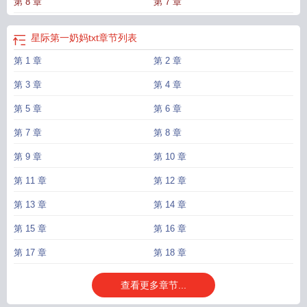
第 8 章
第 7 章
还有她高到离谱的武力值一场意外，她带着满级游戏系统穿到了未来联邦，迎面
碰上了一群联邦战士和一只丑陋恶心的大怪兽于是，她下意识扔了个净化回血技
能“生生不息”“贵女？危险区怎么会出现贵女？”“贵女殿下小心，那是八阶堕落
星际第一奶妈txt
章节列表
种！”“就算拼出性命，我们也必将护着贵女殿下平安！”联邦战士们难以置信，与
第 1 章
第 2 章
此同时，瞬间升起了牺牲一切以保护殿下的决绝之心哪怕粉身碎骨，亦在所不惜
唐柚：……倒也不必如此悲观一个LV80+的怪，在她LV120+的游戏面板下，完全
第 3 章
第 4 章
可以一招秒杀大招过后，宛若天崩地裂，将战士们逼到绝路的堕落种碎裂成灰，
彻底倒在了地上战士们：“？？？”战士们：“！！！”战士们：“！！！！！！”
第 5 章
第 6 章
星际
第一奶妈全文免费阅读
星际第一治愈系奶妈是谁
星际第一奶妈txt
星际第一治愈
第 7 章
第 8 章
系奶妈19
星际第一治愈系奶妈最新章节更新时间
星际之奶妈逆袭记
饭团追
书
星际第一奶妈追书神器
星际第一治愈系奶妈笔趣阁
星际第一治愈系奶妈tj追
第 9 章
第 10 章
梦人
星际第一治愈系奶妈免费阅读
星际第一治愈系奶妈追梦人免费阅读
星际第
第 11 章
第 12 章
一治愈系奶妈追梦人
星际第一奶妈在线
星际第一治愈系奶妈TJ追梦人
星际治愈
文
星际第一治愈系奶妈最新章节更新时
星际第一奶妈小仓鼠
星际第一治愈系奶
第 13 章
第 14 章
妈T级追梦人
星际第一奶妈饭团追书
星际第一治愈系奶妈全文免费阅读
星际之
第 15 章
第 16 章
奶妈逆袭[穿书
星际第一治愈系奶妈作者TJ追梦人
星际第一奶妈纯爱
星际奶妈
系统
星际治愈
星际第一治愈系奶妈江蓁蓁
星际第一治愈系奶妈TXT
星际第一
第 17 章
第 18 章
奶奶
星际第一奶妈百度
星际第一治愈系奶妈晋江
星际第一萌宠免费阅读全
文
星际第一治愈系奶妈百度
饭团追书或追书神器
星际第一奶妈
查看更多章节...