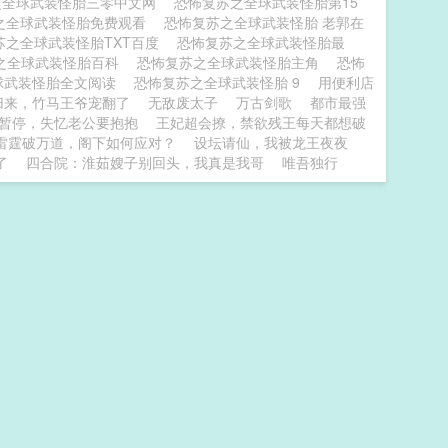
之全球武装怪胎三零中文网
恐怖复苏之全球武装怪胎第15
之全球武装怪胎免费观看
恐怖复苏之全球武装怪胎 老郭在
苏之全球武装怪胎TXT百度
恐怖复苏之全球武装怪胎最
之全球武装怪胎百科
恐怖复苏之全球武装怪胎主角
恐怖
球武装怪胎全文阅读
恐怖复苏之全球武装怪胎 9
用便利店
归来，竹马王爷宠翻了
无敌废太子
万古剑歌
都市最强
暂停，失忆老公要抱抱
王妃超会撩，禁欲残王每天都想破
雷霆破万道，阁下如何应对？
设坛请仙，我被龙王夜夜
了
四合院：淮茹嫂子别回头，我真是我哥
唯吾独行