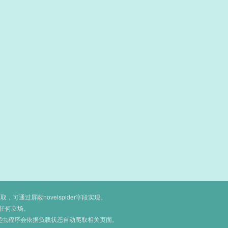
通过屏蔽novelspider字段实现。
任何立场。
爬虫程序会依据负载状态自动爬取相关页面。