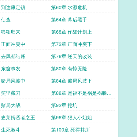
章 到达康定镇
第60章 水源危机
 侦查
第64章 幕后黑手
章 狼狈归来
第68章 作战计划上
章 正面冲突中
第72章 正面冲突下
章 去凤都结账
第76章 逆天的改装
章 东窗事发
第80章 有惊无险
章 赌局风波中
第84章 赌局风波下
章 笑里藏刀
第88章 是福不是祸是祸躲不
过
章 赌局大战
第92章 挖坑
章 史莱姆贤者之王
第96章 狠人小姐姐
章 生死激斗
第100章 死得其所