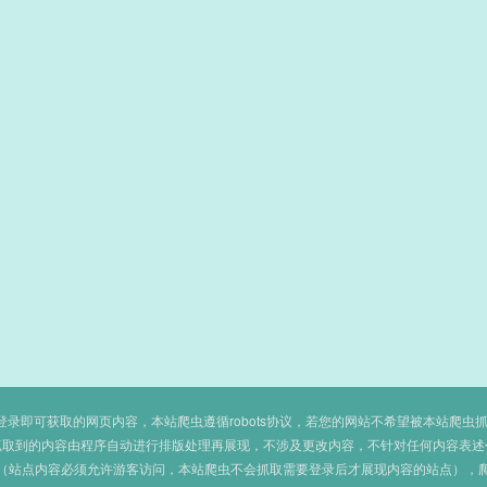
即可获取的网页内容，本站爬虫遵循robots协议，若您的网站不希望被本站爬虫抓取，可
抓取到的内容由程序自动进行排版处理再展现，不涉及更改内容，不针对任何内容表述
（站点内容必须允许游客访问，本站爬虫不会抓取需要登录后才展现内容的站点），