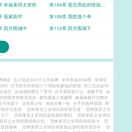
3章 幸福来得太突然
第104章 毫无用处的怪胎装
备
章 冤家路窄
第108章 我想逃个单
1章 四月围城中
第112章 四月围城下
费阅读
忘川仙途又叫什么书名啊
非常权途2346章
审查官
凶吗
分手的五种原因八个理由你都说的很溜
张三元在金华
主挨打
反派她妈重生了穿书
分手原因是什么
温檐予安
凶
空间囤货养家演员表
都市渡鬼人笔趣阁
嫁枭雄番外完整在
疾开局拿下
运动系少年
池袋在哪一站
分手的各种原因
网
怪胎女主是谁
恐怖复苏之全球武装怪胎百度
恐怖复苏之全
有几个
恐怖复苏之全球武装怪胎好看吗
恐怖复苏之全球武
复苏之全球武装怪胎介绍
恐怖复苏之全球武装怪胎 8
恐
装怪胎漫画
恐怖复苏之全球武装怪胎起源怪胎百度百科
恐