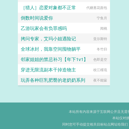
［猎人］恋爱对象都不正常
代糖葱花面包
倒数时间说爱你
宁鱼月
乙游玩家会有负罪感吗
闻桃
拷问专家，艾玛小姐遇险记
亚尔斯特
全球冰封，我靠空间囤物躺平
冬竹归
邻家姐姐的禁忌补习【年下1v1】
色即是空
穿进无限流副本干掉造物主
枝江槿琉
玩弄各种巨乳肥臀的老奶奶系列
夜不能寐
本站所有内容来源于互联网公开且无需登录
本站仅对
同时您可手动提交相关目标站点网址给我们