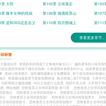
1章 大胜
第102章 尘埃落定
第10
05章 隆冬女神的祝福
第106章 偶遇陈景山
第107
9章 是BOSS还是岳父
第110章 四月围城上
第11
查看更多章节...
小说标签
十大最强法术
拿错剧本的我成了主角他对象文心一
偏执薄爷的小祖宗免
必死反派的学院地下城生存指南
小英雄雨作者原名叫什么
凶杀梦是吉是
事
英雄小雨来图片
温听澜情盛夏全文免费阅读
有个讲北国来的联姻公
预示
青莲藏浊最新章节更新免费阅读
疯犬玫瑰二喜TXT链接
七零年代
综影视我之偏宠成瘾
向往之地是什么意思
我的不良义姉
斗罗我千寻
地图
网站地图
恐怖复苏之全球武装怪胎 第15章
恐怖复苏之全球武装
怪胎顶点
恐怖复苏之全球武装怪胎 4
恐怖复苏之全球武装怪胎女主
胎薛云
恐怖复苏之全球武装怪胎!
恐怖复苏之全球武装怪胎男主
恐怖
之全球武装怪胎 6
恐怖复苏之全球武装怪胎图片
恐怖复苏之全球武