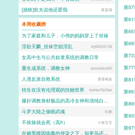
第5
[崩铁]前夫说他还爱我
夜晏酒
第6
本周收藏榜
第6
为了家庭和儿子，小伟的妈妈穿上了丝袜
第6
淫欲天麟_丝袜空姐淫乱
drj66533139
daokee
第7
女高中生与公共奴隶系统的调教日常
第7
重生成系统，调教女神
asmodeus55
喵不可言
人渣反派自救系统
第8
墨香铜臭
转生在没有伦理观的扶她世界
IceHenTaiStar
第8
爆奸调教身材极品的高冷女神和清纯白袜甜妹留学生，射满她们的鞋柜里的高跟鞋和小皮鞋
第8
斗罗大陆之催眠武魂
玖粮
ni1l
第93
不挨操就会死（高h）
小卷宝宝
第9
在媚黑模因病毒的侵染之下，知更鸟还是恶堕成了黑爹的媚黑母猪