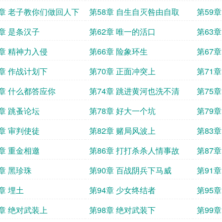
7章 老子教你们做回人下
第58章 自生自灭咎由自取
第59
1章 是条汉子
第62章 唯一的活口
第63章
5章 精神力入侵
第66章 险象环生
第67
9章 作战计划下
第70章 正面冲突上
第71
3章 什么都答应你
第74章 跳进黄河也洗不清
第75
7章 跳蚤论坛
第78章 好大一个坑
第79
1章 审判使徒
第82章 赌局风波上
第83
5章 重金相邀
第86章 打打杀杀人情事故
第87
9章 黑珍珠
第90章 百战阴兵下马威
第91
章 埋土
第94章 少女终结者
第95
7章 绝对武装上
第98章 绝对武装下
第99