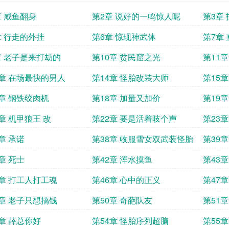
章 咸鱼翻身
第2章 说好的一鸣惊人呢
第3章
子嘛
章 行走的外挂
第6章 惊现神武体
第7章
章 老子是来打劫的
第10章 贫民窟之光
第11
3章 在场最快的男人
第14章 怪胎改装大师
第15
7章 钢铁绞肉机
第18章 加量又加价
第19
章 机甲狼王 改
第22章 要是活着吱个声
第23
章 承诺
第38章 收服雪女双武装怪胎
第39
章 死士
第42章 浑水摸鱼
第43
5章 打工人打工魂
第46章 心中的正义
第47
9章 老子只想搞钱
第50章 奇葩队友
第51
3章 薛总你好
第54章 怪胎序列超脑
第55