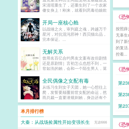
让反派降智，但你最好不要做梦觉得
宋清瑶重生了，还重生到了一个农家
读者也会降智，很难懂吗？还是读者
傻女身上！刚来，就看到恶毒伯娘欺
A靠靠靠！早说是大佬的局中局中局
负临产的母亲！可恶，不能忍，拼
《恐
啊！！祖爹！对不起！是我说话太大
了。刚解决了，就遇...
开局一座核心舱
声了！！第二本读者B狗塑适可而
止，就算你重复强调五百次他是可爱
按照薛
以战锤之火，审判庭之魂，跨越万千
狗狗，但我只看到了一只舔狗，还是
星河，对抗混沌邪神！西贝猫出品，
无辜生
不会汪汪叫的那种。还是读者B起猛
完本保证。...
到了新
了，看到无敌阳光开朗大狗狗了，哪
的复活
里能领养，阿祖！我也要养阿祖！！
无解关系
第三本读者C作者生活这么不如意，
控着...
曾用名百亿合约男友文案有改但剧情
一定要搞这么五毒俱全的角色？写不
还是原剧情］言初怎么也想不到，一
出来东西找个班上吧。还是读者
《恐
贫如洗的她，会和一个陌生男人，莫
CMD，祖神，我可真该死啊！第四
名其妙地绑定了一场为期365天的财
本第五本第六本楚祖怎么样，虽然演
富交换。说白了就是他的钱进了她账
的一般，但我改得还行吧？系统你知
全民偶像之女配有毒
第2
户，她的钱进了他账户还转！不！
道什么叫边缘角色吗？人气大爆角色
从练习生到女子天团，她一心想往上
回！去！好消息对方是陆洺执，陆氏
算什么边缘角色啊！！！TIPS12100
爬，发誓要颠覆前世女配的命运，然
第2
集团太子爷，多金，年轻，人还帅。
存稿箱吐章节，偶尔抽空改错字2警
而总裁一直要潜规则她，身边还有个
坏消息这人脾气差，控制欲强，还打
惕祖哥感情牌，他是个狠人3wb短不
未来影视歌巨星在作妖！！！...
杀下
算趁机和她来场合约恋爱。...
拉揪，随机掉落祖哥CG4论坛都会标
第2
本月排行榜
注发言时间，精确到秒，有用5是想
简单尝试各种题材的产物，专栏预收
下
有各个题材，收收菜呗w...
大秦：从战场捡属性开始变强长生
无谅666
《恐