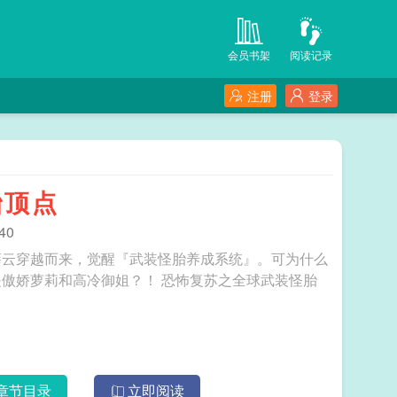
会员书架
阅读记录
注册
登录
胎顶点
40
薛云穿越而来，觉醒『武装怪胎养成系统』。可为什么
人家的怪胎是上天入地的巨兽，只有他的怪胎是傲娇萝莉和高冷御姐？！ 恐怖复苏之全球武装怪胎
章节目录
立即阅读