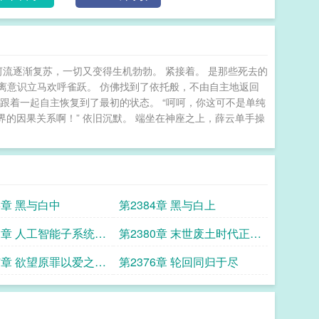
河流逐渐复苏，一切又变得生机勃勃。 紧接着。 是那些死去的
游离意识立马欢呼雀跃。 仿佛找到了依托般，不由自主地返回
跟着一起自主恢复到了最初的状态。 “呵呵，你这可不是单纯
千世界的因果关系啊！” 依旧沉默。 端坐在神座之上，薛云单手操
5章 黑与白中
第2384章 黑与白上
81章 人工智能子系统绝
第2380章 末世废土时代正式
开启
77章 欲望原罪以爱之名
第2376章 轮回同归于尽