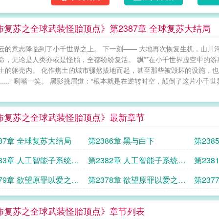
怖复苏之全球武装怪胎顶点》第2387章 全球复苏大结局
云的意志降临到了小千世界之上。 下一刻—— 大地再次恢复生机，山川
命，无论是人类亦或是怪胎，全都纷纷复活。 飘**在小千世界虚空中的
生的躯壳内。 化作焦土的城市骤然拔地而起，甚至那些被毁坏的设施，也
......” 咧嘴一笑。 黑影挑眉道：“根本就是在逆转时空，颠倒了这片小
怖复苏之全球武装怪胎顶点》最新章节
387章 全球复苏大结局
第2386章 黑与白下
第238
383章 人工智能子系统绝
第2382章 人工智能子系统绝
第23
杀中
杀上
379章 欲望原罪以爱之名
第2378章 欲望原罪以爱之名
第23
中
上
怖复苏之全球武装怪胎顶点》章节列表