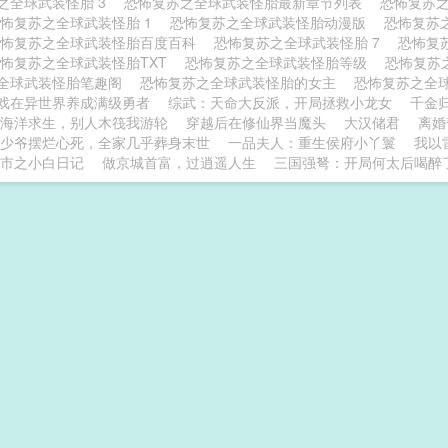
之全球武装怪胎 3
恐怖复苏之全球武装怪胎最新章节列表
恐怖复苏
怖复苏之全球武装怪胎 1
恐怖复苏之全球武装怪胎动漫版
恐怖复苏
恐怖复苏之全球武装怪胎百度百科
恐怖复苏之全球武装怪胎 7
恐怖复
怖复苏之全球武装怪胎TXT
恐怖复苏之全球武装怪胎等级
恐怖复苏
全球武装怪胎笔趣阁
恐怖复苏之全球武装怪胎的女主
恐怖复苏之全
戏在异世界养成满级勇者
综武：天命大反派，开局拯救小龙女
千金
海洋求生，别人木筏我游轮
穿越后在修仙界当魔头
大汉储君
离婚
少爷摆烂心死，全家几乎葬身末世
一品夫人：重生侯府小丫鬟
我以
市之小白日记
做京城首富，过逍遥人生
三国强弩：开局何太后喝醉