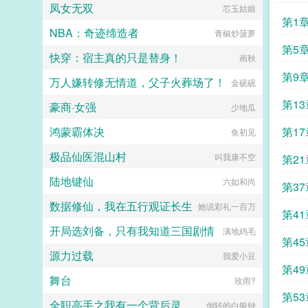
凤女无双
芯玉姑娘
第1
NBA：奇迹缔造者
青椒炒菠萝
第5
快穿：宿主真的只是替身！
画秋
第9
万人嫌转修无情道，父子火葬场了！
金砚砚
第1
豪商·女强
少地瓜
鸿蒙霸体决
第1
鱼初见
极品仙医混山村
叫我康不空
第21
陆地键仙
六如和尚
第37
数据修仙，我在五行观证长生
她说彩礼一百万
第41
开局选刘备，只有我知道三国剧情
满地鸡毛
第4
源力过载
我爱小豆
第4
舞台
玫雨?
第5
全职高手之我有一个背后灵
倒转的白银钟