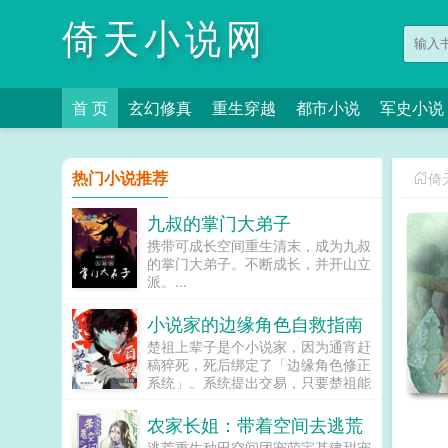
倚天小说网
首 页
玄幻修真
重生穿越
都市小说
军史小说
热门小说推荐
倚
九叔的掌门大弟子
携带可成长空间重生清末，成为九叔
的掌门大弟子。不断成长，并开山立
派。...
小说家的边缘角色自救指南
楚祖上辈子是个小说家，因为通宵赶
稿猝死，死后绑定了「边缘角色修正
系统」。系统提出交易，只要楚祖能
扮演并修正那些被读者讨厌的边缘角
色，他就能重获新生。楚祖改人设是
农家长姐：带着空间去逃荒
吧？老擅长了！第一本读者A你可以
逃荒重生种田空间团宠萌宝基建甜宠