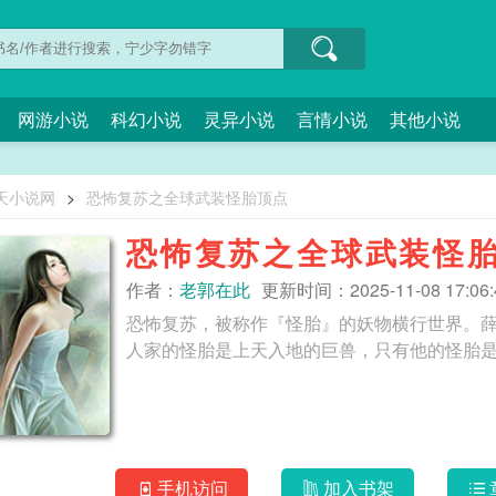
网游小说
科幻小说
灵异小说
言情小说
其他小说
天小说网
>
恐怖复苏之全球武装怪胎顶点
恐怖复苏之全球武装怪
作者：
老郭在此
更新时间：2025-11-08 17:06:
恐怖复苏，被称作『怪胎』的妖物横行世界。
手机访问
加入书架