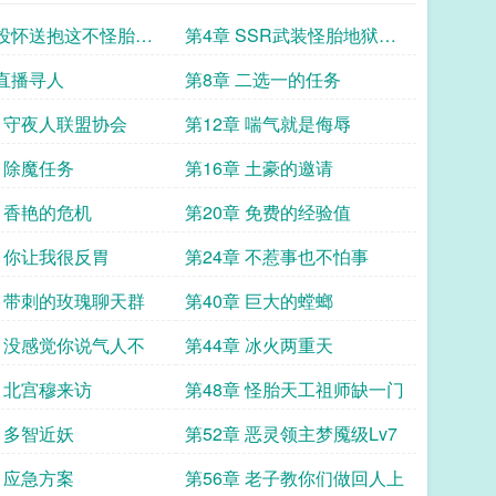
 投怀送抱这不怪胎妹
第4章 SSR武装怪胎地狱萝
莉
 直播寻人
第8章 二选一的任务
章 守夜人联盟协会
第12章 喘气就是侮辱
章 除魔任务
第16章 土豪的邀请
章 香艳的危机
第20章 免费的经验值
章 你让我很反胃
第24章 不惹事也不怕事
章 带刺的玫瑰聊天群
第40章 巨大的螳螂
章 没感觉你说气人不
第44章 冰火两重天
章 北宫穆来访
第48章 怪胎天工祖师缺一门
章 多智近妖
第52章 恶灵领主梦魇级Lv7
章 应急方案
第56章 老子教你们做回人上