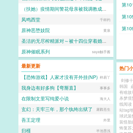
第10
（扶她）疫情期间警花母亲被我调教成三洞全开的肉便器母狗
人头木321
第1
凤鸣西堂
霜染official
千杯灼
第10
原神恶堕妓院
黄泉
圣洁的无尽榨精派对～被十四位穿着婚纱的舰娘新娘们在教堂内献上身体的集体婚礼～
原神催眠系列
saya触手酱
火锅气候
最新更新
热门
【恐怖游戏】人家才没有开外挂(NP)
梓易丫
剑修
韩国
我身边有好多狗【弯掰直】
事事多
有啥故
在限制文里写纯爱小说
杀梦境
海大人
线阅读
玄幻：天牢三年，那个纨绔出狱了
屠戮苍生
站tag
球武装
吾王定理
外里
装怪
怖复苏
归槿
半池墨浅