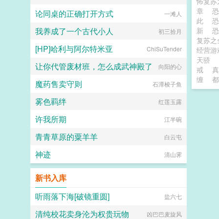
怖复苏
章
恐
论同桌的正确打开方式
一滩人
此
我养成了一个古代小人
新
恐
初三拾月
复苏之
[HP]哈利与阿尔特米亚
ChiSuTender
经营游
天骄
让你代管废材班，怎么成武神殿了
向阳的心
戒
真
缠
都
魔药售卖守则
石潭梭子鱼
雾色羁绊
红莲玉露
许我所期
江半碗
青青草原的粟羊羊
白云屯
神迹
清山霁
新书入库
听雨落下海[破镜重圆]
盐六七
清纯校花卖身沦为权贵玩物
凶巴巴麦旋风