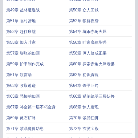
第49章 丛林遭遇战
第50章 众人回城
第51章 临时营地
第52章 狼群夜袭
第53章 赶往废墟
第54章 坑杀赤角火犀
第55章 加入叶家
第56章 叶家底蕴增强
第57章 膨胀的如画
第58章 俩人修成正果
第59章 护甲制作完成
第60章 探索赤角火犀老巢
第61章 渡雷劫
第62章 初识青龗
第63章 收取遗迹
第64章 铁甲巨鳄
第65章 恐怖的如画
第66章 猎杀筑基三层妖兽
第67章 补全第一层不朽金身
第68章 惊人发现
第69章 灵石矿脉
第70章 紫晶狂狮
第71章 紫晶魔兽幼崽
第72章 玄灵宝殿