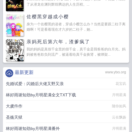
了从潜龙在渊到辉煌腾达的人生历程。...
佐樱黑穿越成小樱
身为一个佐樱黑的读者，穿成小樱怎么办？当然是要跟二柱子离
婚啊！可是看着现在才六岁的二柱子，她...
亲妈死后第六年，渣爹疯了
我的妈妈是真假千金里的假千金，真千金是我爸爸的白月光。妈
妈被爸爸欺负到流产，被逼着给真千金换肾，被绑架...
最新更新
www.ytxs.org
先婚试爱：闪婚后大佬又野又浪
花宝叽
林好雨谢知劲by月明星满全文TXT下载
月明星满
大虞仵作
随你如风
圣殇天狱
云在飘扬
林好雨谢知劲by月明星满番外
月明星满