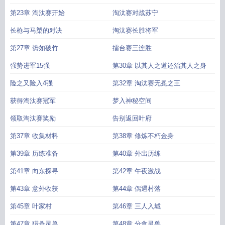
第23章 淘汰赛开始
淘汰赛对战苏宁
长枪与马槊的对决
淘汰赛长胜将军
第27章 势如破竹
擂台赛三连胜
强势进军15强
第30章 以其人之道还治其人之身
险之又险入4强
第32章 淘汰赛无冕之王
获得淘汰赛冠军
梦入神秘空间
领取淘汰赛奖励
告别返回叶府
第37章 收集材料
第38章 修炼不朽金身
第39章 历练准备
第40章 外出历练
第41章 向东探寻
第42章 午夜激战
第43章 意外收获
第44章 偶遇村落
第45章 叶家村
第46章 三人入城
第47章 猎杀灵兽
第48章 分食灵兽