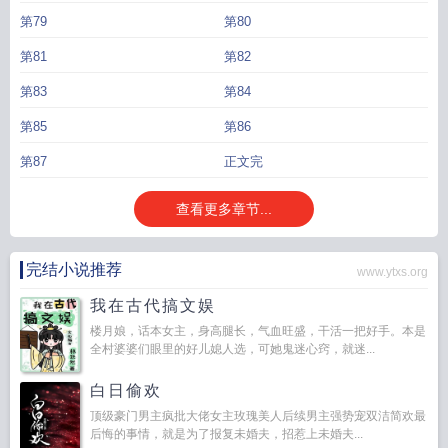
第79
第80
第81
第82
第83
第84
第85
第86
第87
正文完
查看更多章节...
完结小说推荐
www.ytxs.org
我在古代搞文娱
楼月娘，话本女主，身高腿长，气血旺盛，干活一把好手。本是
全村婆婆们眼里的好儿媳人选，可她鬼迷心窍，就迷...
白日偷欢
顶级豪门男主疯批大佬女主玫瑰美人后续男主强势宠双洁简欢最
后悔的事情，就是为了报复未婚夫，招惹上未婚夫...