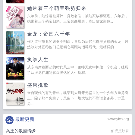
她带着三个萌宝强势归来
六年前，陆惊语被算计，身败名裂，被陆家放弃驱逐。六年后，
她带着三个萌宝归来。三宝智商爆表，查出薄家那位...
金龙：帝国六千年
作为留守雏龙的诺亚不明白，喜欢为后代挑选养父母的金龙，居
然敢对外宣称他们总是精心照顾与指导后代。最糟糕的...
执掌人生
从东南席卷而起的时代风云中，萧峥无意中抓住一个机会，经历
了从潜龙在渊到辉煌腾达的人生历程。...
盛唐挽歌
来自现代的有为青年，魂穿到大唐开元盛世的一个少年方重勇身
上。除了那个失踪了，又留下一堆大坑的不靠谱老爹外，方重
勇...
最新更新
www.ytxs.org
兵王的浪漫情缘
伯虎点蚊香