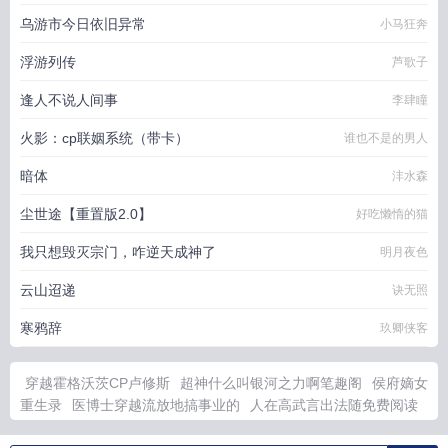
乌游市今日依旧异常
小马狂奔
浮游列传
芦歌子
逢人不说人间事
李肆瞳
火影：cp联姻系统（带卡）
谁也不是的男人
暗体
沣水森
尘世途【重置版2.0】
好吃懒惰的猫
我只想毁灭宗门，咋逆天成神了
明月夜色
云山迢递
诀无照
寒鸦辞
玖卿侠客
穿越霍格沃茨CP卢修斯
超神什么叫银河之力啊笔趣阁
侯府嫡女
重生录
医博士穿越流放地搞事业的
人在高武言出法随免费阅读
人在高武开局sss级天赋
天官纨绔番外TXT全文
清冷少爷被屠