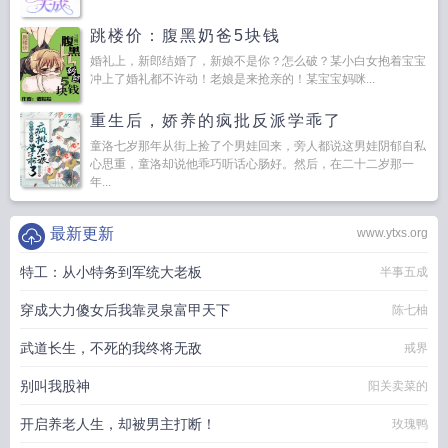
跳楼价：腹黑奶爸5块钱
婚礼上，新郎结婚了，新娘不是你？怎么破？某小白女抱着宝宝
冲上了婚礼都不许动！老娘是来抢亲的！某宝宝妈咪...
重生后，娇养的疯批反派学乖了
童洛七岁那年从街上捡了个男娃回来，旁人都说这男娃阴郁自私
心思重，童洛却说他乖巧听话心肠好。然后，在二十二岁那一
年...
最新更新
www.ytxs.org
特工：从小特务到军统大老板
半事五成
穿成大力傻女后我靠灵泉富甲天下
陈七柚
武道长生，不死的我终将无敌
戒界
别叫我股神
阳关卖菜的
开启养老人生，却被男主打断！
玫瑰鸭