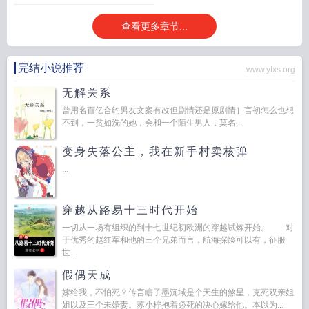
三岁的周向阳带着大爹和小爹上路，结果还真给他找到了大伯。听说大伯在洲城
查看更多章节...
混得风生水起，一家人赶忙找过去，结果才发现，三十岁的大伯原来是在楼里卖
笑。“……”后来好不容易打听到小爷爷的消息，他们带着大伯又赶忙找过去，结果
小爷爷是大内总管，年芳二八。周向阳：“……”怎么爷爷比大伯还要小啊？另一个
完结小说推荐
www.ytxs.org
爷爷也不知道混的咋样了。
夫郎在上白云上结局
夫郎在异世免费阅读全文镇魂
网
夫郎在上by白云间
夫郎在上TXT
夫郎在上by白云TXT
夫郎在上作者白云
无解关系
上
夫郎在上最新章节更新时间
夫郎在上白云上最新章节更新
夫郎在异世by后来
曾用名百亿合约男友文案有改但剧情还是原剧情］言初怎么也想
者在线
夫郎在上全集
夫郎在异世完整版
夫郎在上by百度
夫郎在异世 作者
夫
不到，一贫如洗的她，会和一个陌生男人，莫名...
郎在上百度
夫郎在异世格格党
夫郎在上叶小柳全文免费阅读最新章
夫郎在上
TXT免费
夫郎在上免费阅读
夫郎在上全文
夫郎在上关山点酒
夫郎在上白云在
变身失落公主，我在新手村卖核弹
上
夫郎在上白云上免费阅读
夫郎在上白云上by
夫郎在上by白云上
夫郎在上白
...
云上
夫郎在异世在线看
夫郎在上白云间
夫郎在上 晋江
夫郎在上笔趣阁
夫郎
在上白云笔趣阁
夫郎在上by白云免费阅读
夫郎在上白云上免费观看
穿越从路易十三时代开始
一切从一场有组织的到十七世纪初欧洲的穿越试炼开始。 对
于优秀的赵红军和他的三个兄弟而言，航海探险可以有，征服
世...
假偶天成
嫁给我，不怕死？传言瞎子墨沉域是个天生的煞星，克死双亲姐
姐以及三个未婚妻。苏小柠抱着必死的决心嫁给他。本以为...