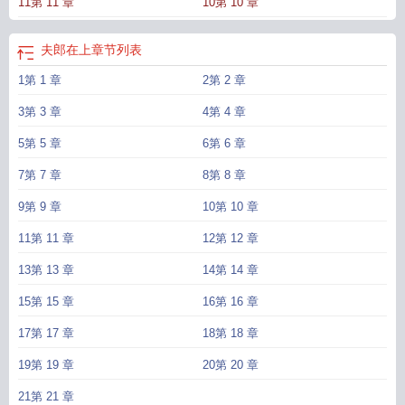
11第 11 章
10第 10 章
过去。……秦问天阅览网文数十年，最近十分迷哥儿文，这些文大多都是渣攻对
小受百般虐待，然后一朝出事，现代攻魂穿渣攻身上，开始浪子回头，对可怜乖
顺的小受一见钟情，百般疼爱，把小受宠上天，带着小受创业赚钱，或是科举，
夫郎在上
章节列表
然后走上人生巅峰。要么就是现代受魂穿古代一贫如洗的哥儿身上，然后小受凭
1第 1 章
2第 2 章
借现代知识，开始做起生意，然后得到了少爷、王爷，甚至是太子的青睐，然后
就开始斗一斗，斗赢了两人便开始没羞没臊的过日子。秦问天每次睡前总歪歪，
3第 3 章
4第 4 章
他会的很多，种地摆摊割谷子他样样精通，要是哪天他也穿了，要求不高，给他
安排个软软糯糯的小夫郎，那可就太美了。然后，他真的穿了。可软软糯糯的小
5第 5 章
6第 6 章
夫郎呢？这拳头跟沙包一样大的一上来就恶狠狠给他一拳的是谁？除了一样的
7第 7 章
8第 8 章
穷，他穿的跟别人几乎毫无相似。渣攻乖受人设呢？他这是渣攻恶受人设？后来
秦问天觉得，他的大受和穿越攻的小受，可能也是一样的，但圆头圆脑的儿子是
9第 9 章
10第 10 章
怎么回事？怎么隔三差五就要上吊？同款专栏完结文《兽世天灾种田日常》、
11第 11 章
12第 12 章
《夫郎家的现代小相公》、《熊猫穿越异世娶夫郎》预收《找夫郎，躲天灾。》
《我爸十九，我爷二八》《哥儿漂亮，但我直男》求收藏了～预收我爸十九简介
13第 13 章
14第 14 章
周向阳打小就知道他两个爹不太正常，他小爹憨憨的，外号憨蛋。他大爹外号大
15第 15 章
16第 16 章
憨蛋。小爹脑子不爱转，整天就知道干活。大爹整天活不干，就想着回家。大爹
跟周向阳说，他不是大齐的人，他来自星际，是个只会游手好闲的alpha，因为和
17第 17 章
18第 18 章
家人旅游，飞船爆炸，才来到大齐跟他小爹酱酱酿酿，生出了他。周向阳要饿死
了，就哄脑子不太正常的大爹：“大爹，既然是飞船爆炸，你才来到这里，那么有
19第 19 章
20第 20 章
没有一种可能，两个爷爷还有大伯也来到了这里？”大爹：“……很有可能。”周向
21第 21 章
阳劝他爹干活，存够了银子就带去他大爹去找大伯和两个爷爷。后来存够银子，