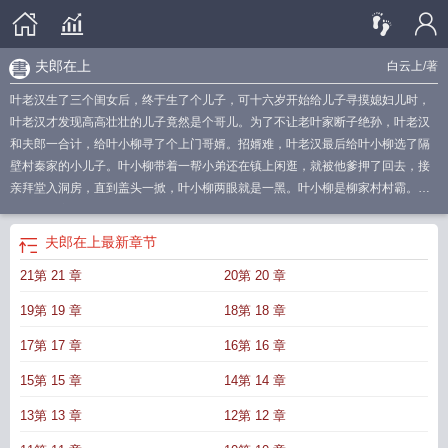
夫郎在上
白云上
/著
叶老汉生了三个闺女后，终于生了个儿子，可十六岁开始给儿子寻摸媳妇儿时，
叶老汉才发现高高壮壮的儿子竟然是个哥儿。为了不让老叶家断子绝孙，叶老汉
和夫郎一合计，给叶小柳寻了个上门哥婿。招婿难，叶老汉最后给叶小柳选了隔
壁村秦家的小儿子。叶小柳带着一帮小弟还在镇上闲逛，就被他爹押了回去，接
亲拜堂入洞房，直到盖头一掀，叶小柳两眼就是一黑。叶小柳是柳家村村霸。秦
问天是秦家村村霸。两人以前为抢地盘打过无数架，两个村霸在一起是没有好结
果的。秦问天被五花大绑坐在喜床上，叶小柳一拳头就朝他脸上去。“他娘的，老
夫郎在上
最新章节
子断子绝孙都不会给你压。”秦问天:“老子压母猪都不压你。”秦问天进门后，叶家
21第 21 章
20第 20 章
鸡犬不宁，房子都被打塌了。叶老汉抹眼泪，同老伴说:“强扭的瓜不甜，我们还是
送小天回去吧！”话刚说完，叶小柳从外头匆匆忙忙跑进来，一脚将房门踹开，怕
19第 19 章
18第 18 章
小夫妻打起来，两老刚想去阻止，就听叶小柳黏黏糊糊、乖乖巧巧的:“夫君，你怎
么才回来，我都想你了。”“那我亲你一口。”“你讨厌～”叶老汉就是一哆嗦:“……”
17第 17 章
16第 16 章
……叶小柳感觉这辈子过的十分提心吊胆，因为他娶回来的‘媳妇儿’拳头跟沙包一
15第 15 章
14第 14 章
样大，他打也打不过，‘媳妇儿\’隔三差五还要闹回娘家，好不容易‘媳妇儿’不闹
了，知道疼人了，他肚子也大了，最后生了个儿子，他以为苦日子终于熬到头
13第 13 章
12第 12 章
了，结果儿子一岁话都还不会说，就寻了麻绳要上吊。叶小柳两眼一黑，又要晕