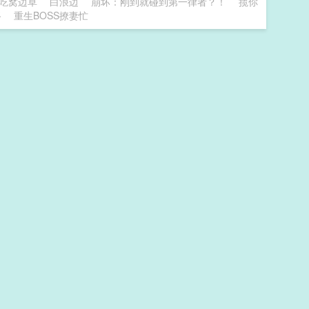
吃窝边草
白浪边
崩坏：刚到就碰到第一律者？！
揽你
路
重生BOSS撩妻忙