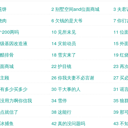
花饼
2 别墅空间and位面商城
3 夫
烧肉
6 欠钱的是大爷
7 你
个200两吗
10 见所未见
11 位
 初级基因改造液
14 灾前动员
15 外
糖醋排骨
18 雪灾来了
19 红
位面商城
22 护目镜
23 再
大主顾
26 你我夫妻不必言谢
27 买
 买有多少买多少
30 干大事的人
31 
 我没用力啊你信我
34 雪停
35 狼
 差点就信了
38 这能行
39 那
凿冰捕鱼
42 真的没问题吗
43 