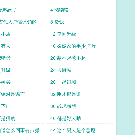
君该喝药了
4 储物格
们古代人是懂营销的
8 费钱
面小店
12 空间升级
面有人
16 嫂嫂家的事少打听
烧猪蹄
20 惹不起惹不起
次升级
24 去府城
必须买
28 一起进城
谣言绝对是谣言
32 刚才那是谁
群下山
36 战况惨烈
可是猎豹
40 都是好人呐
不知道怎么回事有点撑
44 这个男人是个恶魔