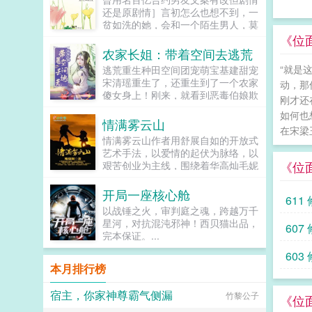
有兴趣，剧情也总会拐到那个方向，
还是原剧情］言初怎么也想不到，一
而且每隔两三章会就换一批alpha，
贫如洗的她，会和一个陌生男人，莫
刺激得不行。穿到一切开始之前，易
名其妙地绑定了一场为期365天的财
《位
璟见到了还没有经历过任何情节的郁
富交换。说白了就是他的钱进了她账
农家长姐：带着空间去逃荒
淼。青灰亚麻色的分层长卷发，神态
户，她的钱进了他账户还转！不！
有些病弱，眼波迷蒙猫一样慵懒仿佛
“就是
逃荒重生种田空间团宠萌宝基建甜宠
回！去！好消息对方是陆洺执，陆氏
含着水似的，远远一眼望过来就能令
宋清瑶重生了，还重生到了一个农家
动，那
集团太子爷，多金，年轻，人还帅。
人神魂颠倒。看着郁淼靠在窗边，衬
傻女身上！刚来，就看到恶毒伯娘欺
坏消息这人脾气差，控制欲强，还打
刚才还
衫领口微张表情淡漠地用淡色的唇瓣
负临产的母亲！可恶，不能忍，拼
算趁机和她来场合约恋爱。...
如何也
吞吐烟雾，易璟缓缓向写出郁淼的作
了。刚解决了，就遇...
情满雾云山
者献上膝盖。难怪文中那些alpha要
在宋梁
情满雾云山作者用舒展自如的开放式
发疯，她看了也忍不住想喊姐姐请让
艺术手法，以爱情的起伏为脉络，以
我贴一下啊！郁淼有一个秘密。她知
《位
艰苦创业为主线，围绕着华高灿毛妮
道未来会发生的所有事。那期间每一
妮的爱情故事，勾划了林瑛甘雯丽关
个alpha的样子她都记得。易璟到来
文彬梁仕达丁...
之前，郁淼每天都在数着日子等着复
开局一座核心舱
611
仇，因此她清楚的知道易璟不是这个
以战锤之火，审判庭之魂，跨越万千
世界的人。但是易璟太可爱了。她是
星河，对抗混沌邪神！西贝猫出品，
607
她世界里唯一的正常人，不会忽然发
完本保证。...
疯对她强取豪夺，也不会利用信息素
在各种地方侮辱一样地占有，还会默
603
本月排行榜
不作声地带她绕开所有的剧情点。因
为易璟，上辈子那些恶心的alpha没
有一个能来到她的面前。郁淼爱易
宿主，你家神尊霸气侧漏
竹黎公子
《位
璟。只是易璟总是不开窍，每次亲近