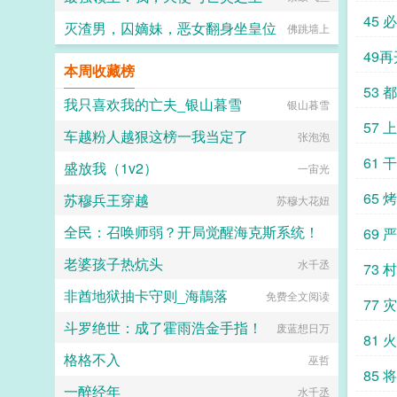
45
灭渣男，囚嫡妹，恶女翻身坐皇位
佛跳墙上
49
本周收藏榜
53
我只喜欢我的亡夫_银山暮雪
银山暮雪
57
车越粉人越狠这榜一我当定了
张泡泡
61 
盛放我（1v2）
一宙光
65 
苏穆兵王穿越
苏穆大花妞
全民：召唤师弱？开局觉醒海克斯系统！
69 
老婆孩子热炕头
一脸糊涂
水千丞
73 
非酋地狱抽卡守则_海鶄落
免费全文阅读
77 
斗罗绝世：成了霍雨浩金手指！
废蓝想日万
81 
格格不入
巫哲
85 
一醉经年
水千丞