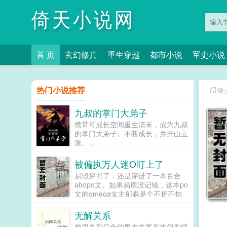
倚天小说网
首 页
玄幻修真
重生穿越
都市小说
军史小说
热门小说推荐
倚
九叔的掌门大弟子
携带可成长空间重生清末，成为九叔
的掌门大弟子。不断成长，并开山立
派。...
被偏执万人迷O盯上了
易璟穿书了，还是穿进了一本百合
abopo文。如果易璟没记错，这本po
文的omega女主郁淼是个不折不扣
的万人迷。所有见过郁淼的alpha都
无法克制对郁淼强取豪夺的冲动，即
无解关系
使郁淼自己性格冷淡对那种事完全没
曾用名百亿合约男友文案有改但剧情