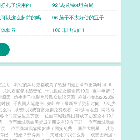
不用挣扎了没用的
92 试探局or坦白局
思想可以这么超前的吗
96 脑子不太好使的亚子
面体验券
100 末世位面1
醒之后
我写的黑历史都成真了笔趣阁最新章节更新时间
叶
龙凤双宝爹地追妻忙
十九世纪女编辑第19章
退学申请书
啥原因
仿生妻子电影片段民众抗议原因
麻辣小媳妇2026游
的时候
千夜同人笔趣阁
夫郎在上最新章节更新时间
刀剑少
怎么写
系统助我成首富短剧免费观看
网站tag地图
网站地
梭各个时空做生意苏默
位面商城我靠囤货成了团宠全本TXT
震震
位面商城我靠囤货成了团宠有没有下部
位面商城我靠
百度
位面商城我靠囤货成了团宠免费
圈养大明星
以身
悍妃
结婚？想得美！
夫君死了我怎么办
观想图网游：