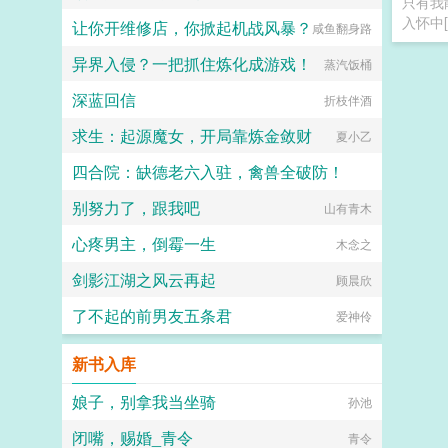
只有我
入怀中[
让你开维修店，你掀起机战风暴？
咸鱼翻身路
异界入侵？一把抓住炼化成游戏！
蒸汽饭桶
深蓝回信
折枝伴酒
求生：起源魔女，开局靠炼金敛财
夏小乙
四合院：缺德老六入驻，禽兽全破防！
别努力了，跟我吧
一把破键盘
山有青木
心疼男主，倒霉一生
木念之
剑影江湖之风云再起
顾晨欣
了不起的前男友五条君
爱神伶
新书入库
娘子，别拿我当坐骑
孙池
闭嘴，赐婚_青令
青令