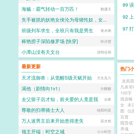
89
海贼：霸气转动一百万匹！
鹅通天
92 
失手被抓的妖艳女侠沦为母猪性奴，女儿师妹最终也落入魔掌？
97
班级列车求生，全班只有我是男生
可能是显像管
青木阁
秾艳捞子深陷修罗场 [快穿]
铃汐楚
小潭山没有天文台
清明谷雨
最新更新
热门
天才流御兽：从觉醒S级天赋开始
天生瓜六
龙凤
凡表哥
渴他（剧情向1v1）
许酥酥
100字
去父留子后才知，前夫爱的人竟是我
戏攻略
乐希
女
末
尊敬的扫帚骑士大人
纳西利亚
图
位
百度
万人迷男主后来开始患得患失
若水然
囤货成
养魂
领主开端：时空之城
小小时空