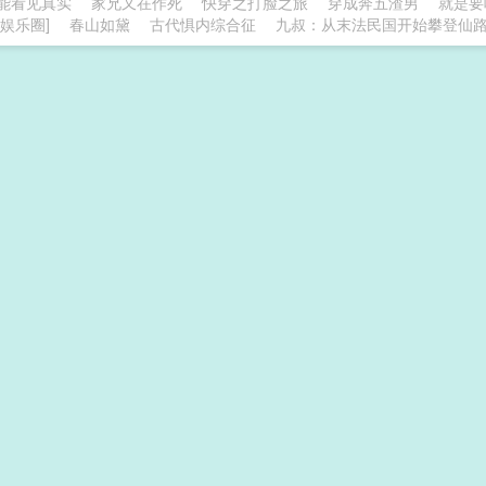
能看见真实
家兄又在作死
快穿之打脸之旅
穿成奔五渣男
就是要
娱乐圈]
春山如黛
古代惧内综合征
九叔：从末法民国开始攀登仙