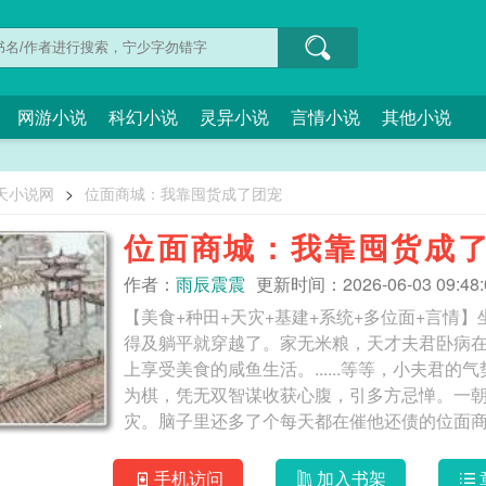
网游小说
科幻小说
灵异小说
言情小说
其他小说
天小说网
>
位面商城：我靠囤货成了团宠
位面商城：我靠囤货成
作者：
雨辰震震
更新时间：2026-06-03 09:48:
【美食+种田+天灾+基建+系统+多位面+言情
得及躺平就穿越了。家无米粮，天才夫君卧病
上享受美食的咸鱼生活。......等等，小夫君
为棋，凭无双智谋收获心腹，引多方忌惮。一
灾。脑子里还多了个每天都在催他还债的位面商人系
简介：这是个卷王遇卷王斗智斗勇后现弄不死对方
女主怼天怼地怼空气男主阴晴不定病娇蔫坏都不
手机访问
加入书架