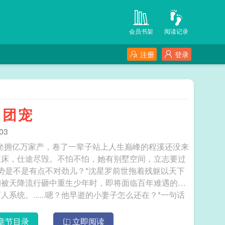
会员书架
阅读记录
注册
登录
了团宠
03
】坐拥亿万家产，卷了一辈子站上人生巅峰的程溪还没来
在床，仕途尽毁。不怕不怕，她有别墅空间，立志要过
的气势是不是有点不对劲儿？*沈星罗前世拖着残躯以天下
朝被天降流行砸中重生少年时，即将面临百年难遇的雪
统。......嗯？他早逝的小妻子怎么还在？*一句话
立志要卷死所有人（bushi）的故事。食用指南：1.
是什么好人系列；2.以古代美食基建为主，穿插多位
章节目录
立即阅读