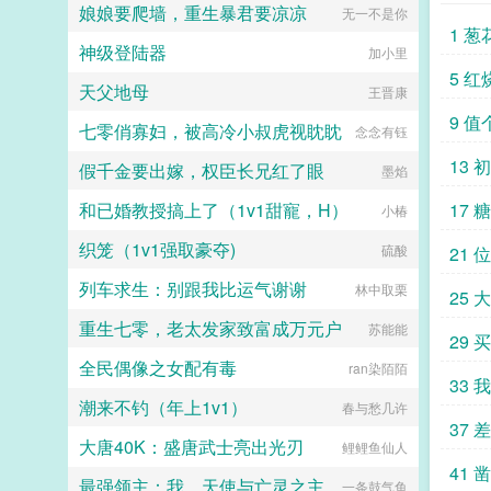
她到最后都会弹开，即使她说她愿
娘娘要爬墙，重生暴君要凉凉
无一不是你
意。于是在情热期那天，郁淼提前丢
1 葱
掉了抑制剂，处理掉了一直在烦她的
神级登陆器
加小里
alpha，脆弱的靠进了易璟怀里璟
5 红
璟，我难受。帮帮我1始终1v12超听
天父地母
王晋康
话小狗攻amp主人级别涩涩的诱受3
9 值
女a无挂件2023725文案已截图备
七零俏寡妇，被高冷小叔虎视眈眈
念念有钰
份。...
13
假千金要出嫁，权臣长兄红了眼
墨焰
和已婚教授搞上了（1v1甜寵，H）
17 
小椿
织笼（1v1强取豪夺)
硫酸
21 
列车求生：别跟我比运气谢谢
林中取栗
25 
重生七零，老太发家致富成万元户
苏能能
29
全民偶像之女配有毒
ran染陌陌
33
潮来不钓（年上1v1）
春与愁几许
37
大唐40K：盛唐武士亮出光刃
鲤鲤鱼仙人
41 
最强领主：我，天使与亡灵之主
一条鼓气鱼