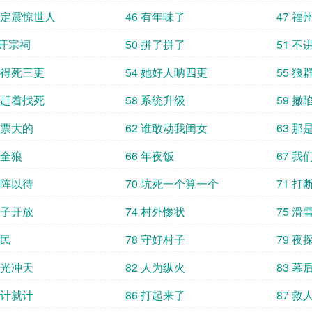
 必定震惊世人
46 有年味了
47 福
再开宗祠
50 拼了拼了
51 
 都得死三更
54 她好人呐四更
55 狼
 上赶着找死
58 系统升级
59 撤
干票大的
62 谁敢动我闺女
63 那
烤全狼
66 年夜饭
67 
严阵以待
70 坑死一个算一个
71 打
村子开放
74 村外惨状
75 滑
灾民
78 守好村子
79 夜
火光冲天
82 人为纵火
83 幕
将计就计
86 打起来了
87 救