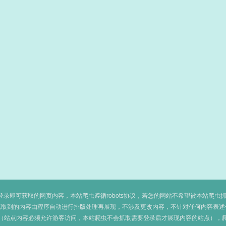
即可获取的网页内容，本站爬虫遵循robots协议，若您的网站不希望被本站爬虫抓取，可
抓取到的内容由程序自动进行排版处理再展现，不涉及更改内容，不针对任何内容表述
（站点内容必须允许游客访问，本站爬虫不会抓取需要登录后才展现内容的站点），