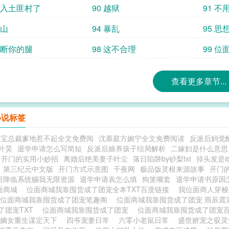
 误入土匪村了
90 越狱
91 
上山
94 暴乱
95 
 打断你的腿
98 这不合理
99 位
查看更多章节...
小说标签
双宝总裁爹地惹不起全文免费阅
沈慕庭方婉宁全文免费阅读
反派后妈觉
叶昊
退学申请怎么写简短
反派后娘养孩子结局解析
二嫁妇是什么意思
开门的实用小妙招
离婚后绝美妻子叶尘
落日陷阱by砂梨txt
掉头发是
第三纪元中文版
开门方式示意图
千夜网
极品饭灵根来源故事
开门
日降临系统赐我无限资源
退学申请表怎么填
狗笼嘴套
退学申请书原因
面商城
位面商城我靠囤货成了团宠全本TXT百度链接
我位面商人穿
位面商城我靠囤货成了团宠笔趣阁
位面商城我靠囤货成了团宠 雨辰
了团宠TXT
位面商城我靠囤货成了团宠
位面商城我靠囤货成了团宠
嫡女重生谋定天下
四爷宠妻日常
六零小老鼠日常
盛世娇宠之驭灵