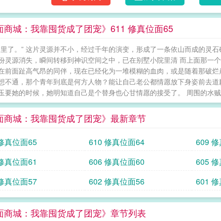
面商城：我靠囤货成了团宠》611 修真位面65
这里了。” 这片灵源并不小，经过千年的演变，形成了一条依山而成的灵石
份灵源消失，瞬间转移到神识空间之中，已在别墅小院里清 而上面那一
在前面趾高气昂的同伴，现在已经化为一堆模糊的血肉，或是随着那破烂
想不通，那个青年到底是何方人物？能让自己老公都情愿放下身姿前去道
玉要她的时候，她明知道自己是个替身也心甘情愿的接受了。 周围的水贼们
面商城：我靠囤货成了团宠》最新章节
 修真位面65
610 修真位面64
609 
 修真位面61
606 修真位面60
605 
 修真位面57
602 修真位面56
601 
面商城：我靠囤货成了团宠》章节列表