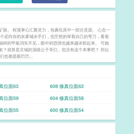
面练级为辅；3.涉及位面：末世，武侠，现代，星际，修仙等。 位面商城：我靠囤货成了团宠
矿脉。 程溪掌心汇聚灵力，包裹住其中一部分灵源。 心念一
个个还尚存的灰雾城水手们，也茫然的举着自己的弯刀，看着
崩碎的甲板消失不见，眼中的恐惧也越来越浓郁起来。 可她
歉？就算是京城的顶级公子哥们，也没有这个本事吧？ 所以
也都是眼巴巴...
修真位面63
608 修真位面62
修真位面59
604 修真位面58
修真位面55
600 修真位面54