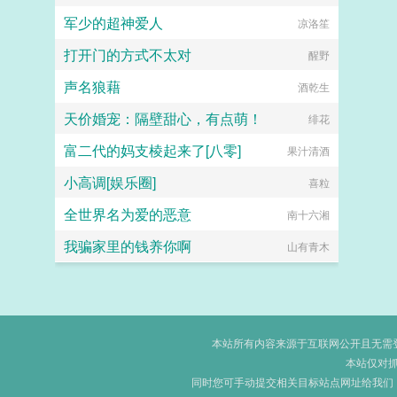
军少的超神爱人
凉洛笙
打开门的方式不太对
醒野
声名狼藉
酒乾生
天价婚宠：隔壁甜心，有点萌！
绯花
富二代的妈支棱起来了[八零]
果汁清酒
小高调[娱乐圈]
喜粒
全世界名为爱的恶意
南十六湘
我骗家里的钱养你啊
山有青木
本站所有内容来源于互联网公开且无需登录
本站仅对
同时您可手动提交相关目标站点网址给我们