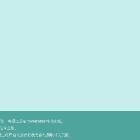
通过屏蔽novelspider字段实现。
任何立场。
爬虫程序会依据负载状态自动爬取相关页面。