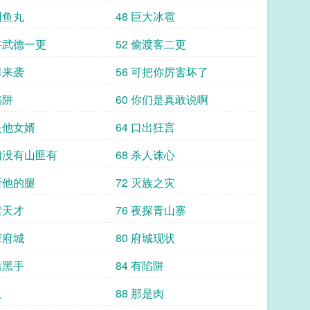
州鱼丸
48 巨大冰雹
不讲武德一更
52 偷渡客二更
群来袭
56 可把你厉害坏了
陷阱
60 你们是真敢说啊
是他女婿
64 口出狂言
我们没有山匪有
68 杀人诛心
断他的腿
72 灭族之灾
雪天才
76 夜探青山寨
探府城
80 府城现状
后黑手
84 有陷阱
人
88 那是肉