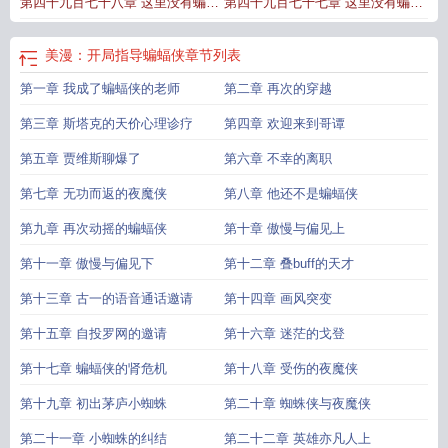
第四千九百七十八章 这里没有蝙蝠
第四千九百七十七章 这里没有蝙蝠
导蝙蝠侠精校版
漫威开局扮演蝙蝠侠
侠六十五
侠六十四
美漫：开局指导蝙蝠侠
章节列表
第一章 我成了蝙蝠侠的老师
第二章 再次的穿越
第三章 斯塔克的天价心理诊疗
第四章 欢迎来到哥谭
第五章 贾维斯聊爆了
第六章 不幸的离职
第七章 无功而返的夜魔侠
第八章 他还不是蝙蝠侠
第九章 再次动摇的蝙蝠侠
第十章 傲慢与偏见上
第十一章 傲慢与偏见下
第十二章 叠buff的天才
第十三章 古一的语音通话邀请
第十四章 画风突变
第十五章 自投罗网的邀请
第十六章 迷茫的戈登
第十七章 蝙蝠侠的肾危机
第十八章 受伤的夜魔侠
第十九章 初出茅庐小蜘蛛
第二十章 蜘蛛侠与夜魔侠
第二十一章 小蜘蛛的纠结
第二十二章 英雄亦凡人上