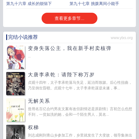
第九十六章 成长的烦恼下
第九十七章 挑拨离间小能手
查看更多章节...
完结小说推荐
www.ytxs.org
变身失落公主，我在新手村卖核弹
...
大唐李承乾：请陛下称万岁
贞观十四年，太子李承乾落马失足，延治而致跛。后心性扭曲，
乃至倒生昏聩。贞观十七年，太子李承乾谋逆未遂，事...
无解关系
曾用名百亿合约男友文案有改但剧情还是原剧情］言初怎么也想
不到，一贫如洗的她，会和一个陌生男人，莫名...
权梯
刘志成刚到青山乡参加工作，乡里就发生了大变故，领导集体出