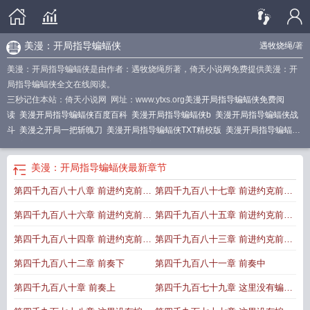
美漫：开局指导蝙蝠侠
遇牧烧绳
/著
美漫：开局指导蝙蝠侠是由作者：遇牧烧绳所著，倚天小说网免费提供美漫：开
局指导蝙蝠侠全文在线阅读。
三秒记住本站：倚天小说网 网址：www.ytxs.org
美漫开局指导蝙蝠侠免费阅
读
美漫开局指导蝙蝠侠百度百科
美漫开局指导蝙蝠侠b
美漫开局指导蝙蝠侠战
斗
美漫之开局一把斩魄刀
美漫开局指导蝙蝠侠TXT精校版
美漫开局指导蝙蝠
侠
美漫开局让钢铁侠做选择免费阅读
美漫开局指导蝙蝠侠反生命方程式
美漫我
指导蝙蝠侠
美漫开局指导蝙蝠侠pksge
美漫开局阿卡姆系统蝙蝠
美漫开局
美
美漫：开局指导蝙蝠侠
最新章节
漫开局骗恶魔免费
美漫之开局签到
美漫开局获得SSS级能力
美漫开局指导蝙蝠
第四千九百八十八章 前进约克前进
第四千九百八十七章 前进约克前进
侠同人
美漫开局指导蝙蝠侠&心灵导师
美漫开局奖励八奇技的
美漫开局播放名
场面
美漫开局指导蝙蝠侠book
美漫之开局一把
美漫开局接管保护伞
美漫开局
六
五
第四千九百八十六章 前进约克前进
第四千九百八十五章 前进约克前进
指导蝙蝠侠生命方程式
美漫开局枪斗术
美漫开局指导蝙蝠侠 第22章
美漫开局
指导蝙蝠侠(遇牧烧绳)_
四
开局指导蝙蝠侠精校TXT
三
美漫开局指导蝙蝠侠的
美漫开
第四千九百八十四章 前进约克前进
第四千九百八十三章 前进约克前进
局指导蝙蝠侠无名之蝠的
美漫开局指导蝙蝠侠TXT
美漫开局指导蝙蝠侠最新章
二
一
第四千九百八十二章 前奏下
第四千九百八十一章 前奏中
节
美漫开局指导蝙蝠侠TXT资源
美漫之开局一把斩魄刀笔趣阁
美漫开局夺取震
震果实免费
美漫开局指导蝙蝠侠笔趣阁
美漫开局盘点十大经典名场面
美漫开局
第四千九百八十章 前奏上
第四千九百七十九章 这里没有蝙蝠
指导蝙蝠侠达克赛德
美漫开局指导蝙蝠侠(在美漫当心灵导师的日子)
美漫开局指
侠完