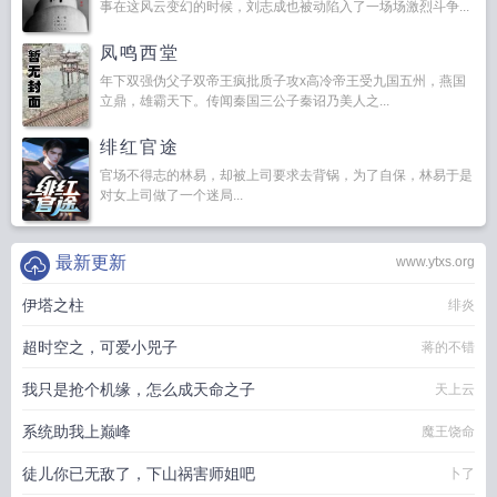
事在这风云变幻的时候，刘志成也被动陷入了一场场激烈斗争...
凤鸣西堂
年下双强伪父子双帝王疯批质子攻x高冷帝王受九国五州，燕国
立鼎，雄霸天下。传闻秦国三公子秦诏乃美人之...
绯红官途
官场不得志的林易，却被上司要求去背锅，为了自保，林易于是
对女上司做了一个迷局...
最新更新
www.ytxs.org
伊塔之柱
绯炎
超时空之，可爱小兕子
蒋的不错
我只是抢个机缘，怎么成天命之子
天上云
系统助我上巅峰
魔王饶命
徒儿你已无敌了，下山祸害师姐吧
卜了