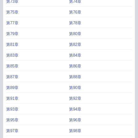
第73章
第74章
第75章
第76章
第77章
第78章
第79章
第80章
第81章
第82章
第83章
第84章
第85章
第86章
第87章
第88章
第89章
第90章
第91章
第92章
第93章
第94章
第95章
第96章
第97章
第98章