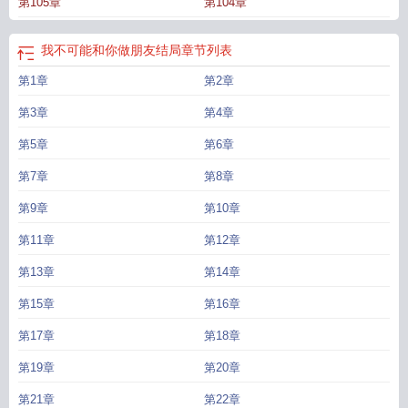
第105章
第104章
我不可能和你做朋友结局
章节列表
第1章
第2章
第3章
第4章
第5章
第6章
第7章
第8章
第9章
第10章
第11章
第12章
第13章
第14章
第15章
第16章
第17章
第18章
第19章
第20章
第21章
第22章