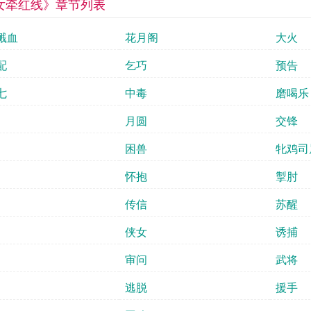
女牵红线》章节列表
溅血
花月阁
大火
配
乞巧
预告
七
中毒
磨喝乐
月圆
交锋
困兽
牝鸡司
怀抱
掣肘
传信
苏醒
侠女
诱捕
审问
武将
逃脱
援手