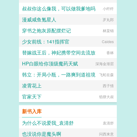
叔叔你这么像我，可以做我爹地吗
小纤纤
漫威咸鱼氪星人
歹丸郎
穿书之炮灰原配摆烂记
林棠锦
少女前线：141指挥官
Caides
替嫁战王后，神妃携带空间去流放
香林
HP白眼给你顶级魔药天赋
深海金渐层
韩立：开局小瓶，一路爽到道祖境
飞蛇在森
凌霄花上
西子情
官家天下
馅饼大叔
新书入库
为什么不说爱我_袁清舒
袁清舒
也没说你是魔头啊
问西来意