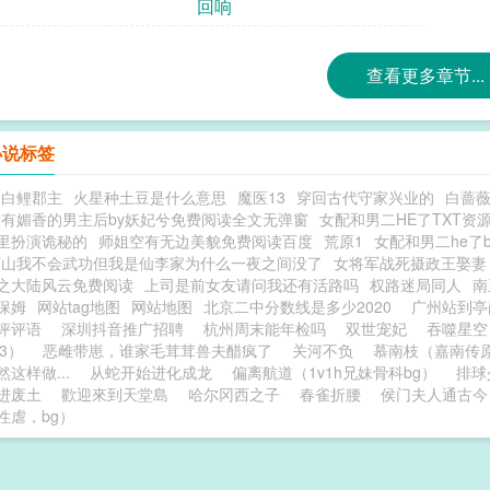
回响
查看更多章节...
小说标签
和白鲤郡主
火星种土豆是什么意思
魔医13
穿回古代守家兴业的
白蔷
有媚香的男主后by妖妃兮免费阅读全文无弹窗
女配和男二HE了TXT资
里扮演诡秘的
师姐空有无边美貌免费阅读百度
荒原1
女配和男二he了
下山我不会武功但我是仙李家为什么一夜之间没了
女将军战死摄政王娶妻
之大陆风云免费阅读
上司是前女友请问我还有活路吗
权路迷局同人
南
保姆
网站tag地图
网站地图
北京二中分数线是多少2020
广州站到
评评语
深圳抖音推广招聘
杭州周末能年检吗
双世宠妃
吞噬星空
3）
恶雌带崽，谁家毛茸茸兽夫醋疯了
关河不负
慕南枝（嘉南传
这样做...
从蛇开始进化成龙
偏离航道（1v1h兄妹骨科bg）
排球
进废土
歡迎來到天堂島
哈尔冈西之子
春雀折腰
侯门夫人通古今
性虐，bg）