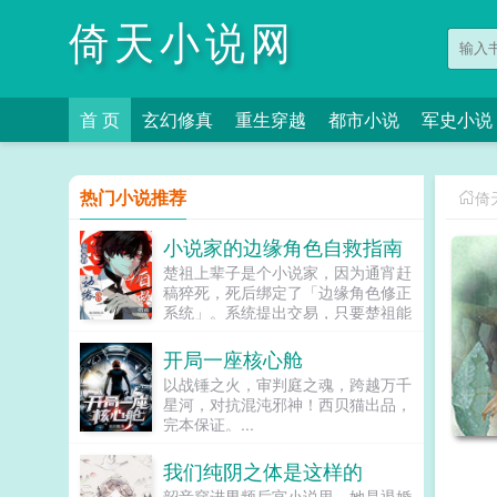
倚天小说网
首 页
玄幻修真
重生穿越
都市小说
军史小说
热门小说推荐
倚
小说家的边缘角色自救指南
楚祖上辈子是个小说家，因为通宵赶
稿猝死，死后绑定了「边缘角色修正
系统」。系统提出交易，只要楚祖能
扮演并修正那些被读者讨厌的边缘角
色，他就能重获新生。楚祖改人设是
开局一座核心舱
吧？老擅长了！第一本读者A你可以
以战锤之火，审判庭之魂，跨越万千
让反派降智，但你最好不要做梦觉得
星河，对抗混沌邪神！西贝猫出品，
读者也会降智，很难懂吗？还是读者
完本保证。...
A靠靠靠！早说是大佬的局中局中局
啊！！祖爹！对不起！是我说话太大
我们纯阴之体是这样的
声了！！第二本读者B狗塑适可而
止，就算你重复强调五百次他是可爱
韶音穿进男频后宫小说里。她是退婚