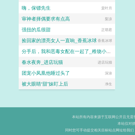
嗨，保镖先生
棠叶月
审神者择偶要求有点高
梨凉
强扭的瓜很甜
正萌君
捡回家的漂亮女人一直响_香蕉冰球
香蕉冰球
分手后，我和恶毒女配在一起了_稚饶小饼干
春水夜奔_进店玩猫
稚饶小饼干
进店玩猫
团宠小凤凰他睡过头了
深涂
被大眼睛“甜”妹盯上后
净生
本站所有内容来源于互联网公开且无需登录
本站仅对
同时您可手动提交相关目标站点网址给我们