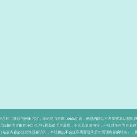
即可获取的网页内容，本站爬虫遵循robots协议，若您的网站不希望被本站爬虫抓取，可
抓取到的内容由程序自动进行排版处理再展现，不涉及更改内容，不针对任何内容表述
（站点内容必须允许游客访问，本站爬虫不会抓取需要登录后才展现内容的站点），