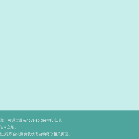
通过屏蔽novelspider字段实现。
任何立场。
爬虫程序会依据负载状态自动爬取相关页面。