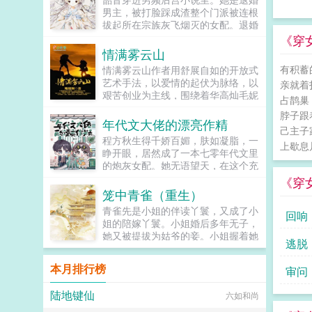
狗狗，但我只看到了一只舔狗，还是
男主，被打脸踩成渣整个门派被连根
不会汪汪叫的那种。还是读者B起猛
拔起所在宗族灰飞烟灭的女配。退婚
了，看到无敌阳光开朗大狗狗了，哪
有什么大不了的？退婚后，他就是清
《穿
里能领养，阿祖！我也要养阿祖！！
清白白的好汉一条，前程光明，未来
情满雾云山
第三本读者C作者生活这么不如意，
无限。但既然他这么记恨N多年后。
有积蓄
情满雾云山作者用舒展自如的开放式
一定要搞这么五毒俱全的角色？写不
龙傲天男主我知道是我配不上你，但
艺术手法，以爱情的起伏为脉络，以
出来东西找个班上吧。还是读者
亲就着
我在你身边鞍前马后了五百年，饭给
艰苦创业为主线，围绕着华高灿毛妮
CMD，祖神，我可真该死啊！第四
你做，衣服给你买，天材地宝为你
占鹊巢
妮的爱情故事，勾划了林瑛甘雯丽关
本第五本第六本楚祖怎么样，虽然演
抢，你特么能不能看我一眼？...
脖子跟
文彬梁仕达丁...
的一般，但我改得还行吧？系统你知
年代文大佬的漂亮作精
己主子
道什么叫边缘角色吗？人气大爆角色
程方秋生得千娇百媚，肤如凝脂，一
上歇息片
算什么边缘角色啊！！！TIPS12100
睁开眼，居然成了一本七零年代文里
存稿箱吐章节，偶尔抽空改错字2警
的炮灰女配。她无语望天，在这个充
惕祖哥感情牌，他是个狠人3wb短不
满限制的时代，她只想当条咸鱼，拿
《穿
拉揪，随机掉落祖哥CG4论坛都会标
着便宜老公的丰厚工资买买买，顺便
笼中青雀（重生）
注发言时间，精确到秒，有用5是想
再好好享受宽肩窄腰，冷峻帅气...
简单尝试各种题材的产物，专栏预收
青雀先是小姐的伴读丫鬟，又成了小
回响
有各个题材，收收菜呗w...
姐的陪嫁丫鬟。小姐婚后多年无子，
她又被提拔为姑爷的妾。小姐握着她
逃脱
的手说青雀，你信我，将来你的孩子
就是我的孩子，我必不会亏待了你。
本月排行榜
审问
青雀信了。她先后生下一女一儿，都
养在小姐膝下。姑爷步步高升，先做
陆地键仙
六如和尚
尚书，又做丞相，她的一双儿女日渐
长大，女儿如花貌美，儿子才学过