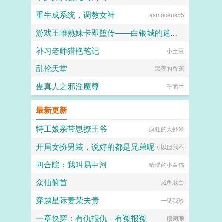
重生成系统，调教女神
asmodeus55
游戏王雌熟妹卡即堕传——白银城的迷宫主?拉比丽斯篇
补习老师猎艳笔记
小土豆
丁骨
乱伦天堂
黑夜的香蕉
蛊真人之邪淫魔尊
千面兰
最新更新
特工娘亲带崽撩王爷
疯狂的大虾米
开局女扮男装，说好的都是兄弟呢
可以但我不
四合院：我叫易中河
晴瑶的小白猫
众仙俯首
咸鱼老白
穿越星际妻荣夫贵
一见我珍
一章快穿：有仇报仇，有冤报冤
穆阑珊