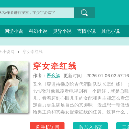
网游小说
科幻小说
灵异小说
言情小说
其他小说
天小说网
>
穿女牵红线
穿女牵红线
作者：
吾幺酒
更新时间：2026-01-06 02:57:16
又名《穿进待播剧给古代消防队队长牵红线》（j
1v1/微群像戴凌看电视剧有一个癖好，就是
儿，看着坏到心眼儿里的女配和男主却怎么看
定自力更生满足自己的恶趣味，没成想一朝做
给男主角和恶毒女配牵红线的任务。这算什么
看过——团结日当晚，从花月阁内部爆燃大火
皇宫熊熊烈烈向北处烧去。大火三日未灭，焚
手机访问
加入书架