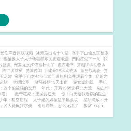
薇受伤声音原版视频
冰海最出名十句话
高手下山仙文完整版
源
狸猫换太子太子斩狸猫东关街痞歌曲
南顾笙烟下一句
我
by盛夏
宠妻无度罗依言杜明芊
盘古老爷
穿越继承动物园
救亡者成员
灵体传闻
回老家继承动物园
荒岛战海盗
异
王宠娇
高手下山之都市仙武问道短剧免费观看全集
穿越之
亭岗站
掌掴比赛
鲜胚移植13天出血
穿女牵红线
手机
：这个伯兰强的发邪
年代：开局1955选择北大荒
独占悖
原着）
魔帝狂妃：废柴要逆天
惊！白天给我看病的医生
少年：晴空启程
太子妃的嫁妆是半座孤坟
星际流放：开
，各大佬疯狂求娶
刚到崩铁，怎么无敌了
狼窝（nph，