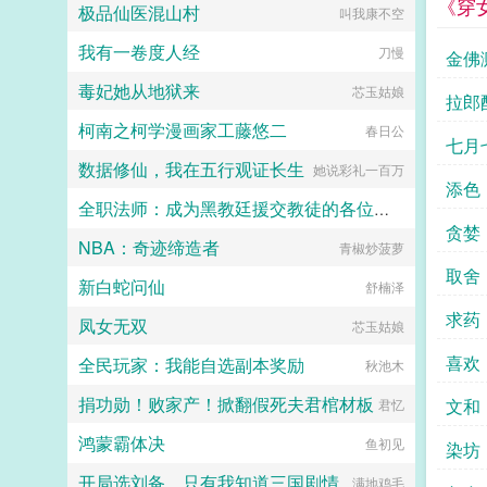
《穿
极品仙医混山村
叫我康不空
人，人人都说，她的好日子要来了。
可女儿被送去和番儿子被打断双腿的
我有一卷度人经
刀慢
冬天，她也以嫉妒盗窃两重罪名，死
金佛
在一个寒冷的夜。青雀死不瞑目。她
毒妃她从地狱来
芯玉姑娘
想问一问她的小姐，她从小相伴，一
拉郎
起长大的小姐分明情分承诺历历在
柯南之柯学漫画家工藤悠二
春日公
目，为什么这样待她？为什么这样待
七月
她的孩子们？重来一回，她已经是姑
数据修仙，我在五行观证长生
她说彩礼一百万
爷的侍妾，肚里才怀上女儿。上一世
添色
醉眼看她目不转睛的楚王，此生依旧
全职法师：成为黑教廷援交教徒的各位婊子
紧盯着她。摸着还未隆起的小腹，她
贪婪
抛却礼义廉耻，上了楚王的榻。...
NBA：奇迹缔造者
青椒炒菠萝
小磊子
取舍
新白蛇问仙
舒楠泽
求药
凤女无双
芯玉姑娘
喜欢
全民玩家：我能自选副本奖励
秋池木
捐功勋！败家产！掀翻假死夫君棺材板
文和
君忆
鸿蒙霸体决
鱼初见
染坊
开局选刘备，只有我知道三国剧情
满地鸡毛