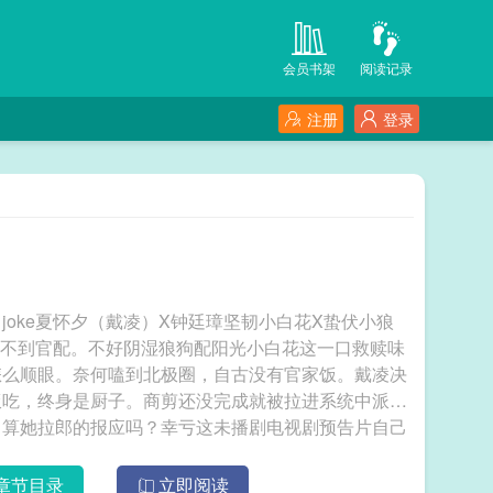
会员书架
阅读记录
注册
登录
oke夏怀夕（戴凌）X钟廷璋坚韧小白花X蛰伏小狼
总嗑不到官配。不好阴湿狼狗配阳光小白花这一口救赎味
怎么顺眼。奈何嗑到北极圈，自古没有官家饭。戴凌决
饭吃，终身是厨子。商剪还没完成就被拉进系统中派发
，算她拉郎的报应吗？幸亏这未播剧电视剧预告片自己
，火势迅猛，从西南处直捣皇宫。得亏天公作美，绕过
毁房屋上万，死伤居民数千。统管都城军巡司的男主角
章节目录
立即阅读