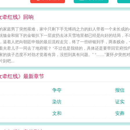
四殿下钟廷璋领命彻查此事，查案中牵连出了
继出现。那也不能刚来就是大火当天吧？“姑娘
女牵红线》回响
仓？”“如何清楚药仓的火烧不到除你之外的旁人
翻了烛台，还是药仓的火就是你故意为之？”“
的家庭男丁突然罹难，家中只剩下手无缚鸡之力的妇人带着一个未长成的小
花月阁另有目的？”“剧情是谓何？”“你口中‘两
抚恤金和留下的金银扒下一层皮扔去冰天雪地里都已经是向好的结局，不
将视线投注到她身上。“不觉得该给本王一个解
，逼着人把向朝廷申领的最后流程走完，终了一些碎银到手，两条贱命，
用铁挠钩套住被火苗攀咬的梁柱，齐力呵喊着向
着夫君儿子一同去了地府呢？ “不过也是我猜的，具体还是要带回官府找
星。小剧场:怀夕：也是和顶流演上戏了家人们
家的孩子态度不对劲才觉着有异，没想到真有问题。” “……”夏怀夕突然
刻吧...
女牵红线》最新章节
争夺
报信
染坊
证实
文和
安葬