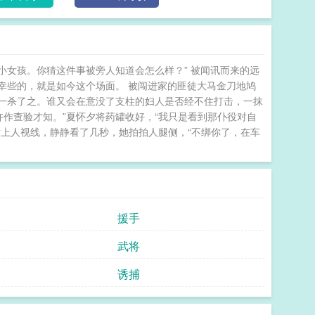
一系列事件。一切从这场大火开始，从而女配们才会相
如何会在今夜只带一个贴身侍婢到三殿下府旁的药
？”“如何知晓今日我在三殿下府中赴宴？”“是你不慎打
我先出府进火场救下你是恰巧，还是今日你将我带到这
女孩。你猜这件事被旁人知道会怎么样？” 被闻讯而来的远
世的女主角’又是谓何？夏姑娘。”钟廷璋哼笑一声，侧身
幸些的，就是如今这个场面。 被闯进家的匪徒大马金刀地鸠
释吗？”火光电石间，两人沉默地对视着。一旁的军士
一杀了之。谁又会在意没了支柱的妇人是否经不住打击，一抹
下一拉。“轰隆”一声，危房应声而倒，溅起漫天火
仵作查验才知。”夏怀夕将药罐收好，“我只是看到那仆役对自
！[搭肩膀，凑近欣赏貌美脸蛋]小钟惊恐：怎么一来就
对上人视线，静静看了几秒，她拍拍人腿侧，“不绑你了，在车
和我动手动脚……怀夕：那怎？上一部剧咱俩亲密戏比这多了去了！ 牵红线（穿剧）
援手
武将
诱捕