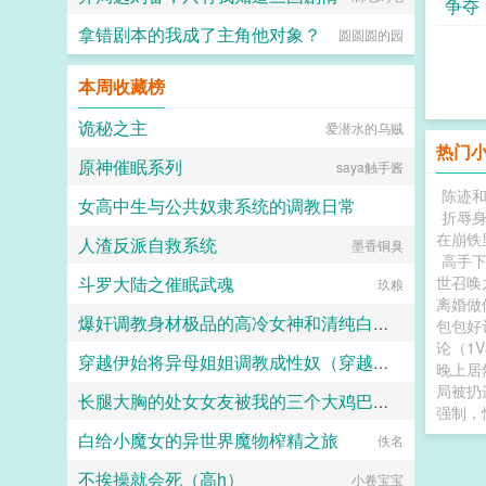
争夺
拿错剧本的我成了主角他对象？
圆圆圆的园
本周收藏榜
诡秘之主
爱潜水的乌贼
热门
原神催眠系列
saya触手酱
陈迹
女高中生与公共奴隶系统的调教日常
折辱身
在崩铁
人渣反派自救系统
喵不可言
墨香铜臭
高手
斗罗大陆之催眠武魂
世召唤
玖粮
离婚做
爆奸调教身材极品的高冷女神和清纯白袜甜妹留学生，射满她们的鞋柜里的高跟鞋和小皮鞋
包包好
论（1V
穿越伊始将异母姐姐调教成性奴（穿越到异世界把高贵强大的女性征服至胯下）
ni1l
晚上居然
局被扔
长腿大胸的处女女友被我的三个大鸡巴室友轮番调教，狠狠灌精直到怀孕
dark
强制，
白给小魔女的异世界魔物榨精之旅
158330
佚名
不挨操就会死（高h）
小卷宝宝