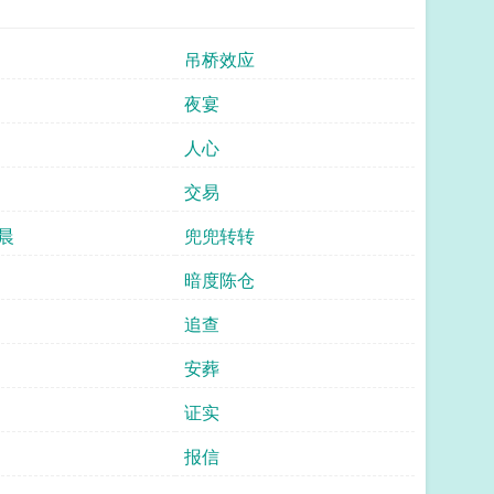
吊桥效应
夜宴
人心
交易
晨
兜兜转转
暗度陈仓
追查
安葬
证实
报信