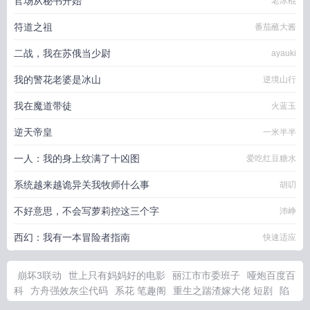
官场从秘书开始
老冰棍
符道之祖
番茄蘸大酱
二战，我在苏俄当少尉
ayauki
我的警花老婆是冰山
逆境山行
我在魔道带徒
火蓝玉
逆天帝皇
一米半半
一人：我的身上纹满了十凶图
爱吃红豆糖水
系统越来越诡异关我牧师什么事
胡叨
不好意思，不会写萝莉控这三个字
沛峥
西幻：我有一本冒险者指南
快速适应
崩坏3联动
世上只有妈妈好的电影
丽江市市委班子
哑炮百度百
科
方舟强效灰尘代码
系花 笔趣阁
重生之踹渣嫁大佬 短剧
陷
入无限死循环的生活
我靠情人修无情道
异常事物调查处理局漫