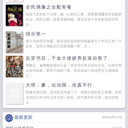
动。他忍不住捧过来亲了一口。江辞：？青丘白：自己救的，自己受着
你背后有
全民偶像之女配有毒
个人
你的背后有只眼
你背后有我
你的背后有只眼电影完整版
你的背后有只眼
从练习生到女子天团，她一心想往上爬，发誓要颠覆前世女配的
停拍
你的背后一直有我
领导针对你的背后真相
你的配角在你的背后煎熬
你的
命运，然而总裁一直要潜规则她，身边还有个未来影视歌巨星
背后有一个强大的祖国
你的背后有只眼在线观看
在你的背后
你的背后有我
在...
们
天网小心你的背后
你的背上有个鬼免费阅读
你的背后空无一人
你的背后有
得分第一
只眼 完整观看
你的背后有只眼睛
你的后背永远在你的背后
你的背后还有我的
魔与鸟的世纪争霸，掀开现代篮球的华丽篇章九十年代只有一个
句子
姓名，篮球之神统治力无双强极一时，大...
反穿书后，千金大佬娇养反派自救了
觉醒后，秦陶陶发现自己是一本穿书文男主的白月光。生前对男
主各种跪舔，爱而不得跳了楼。死后就成了推动男女主感情戏
工...
大明：爹，论治国，你真不行
穿越大明王朝，成为朱元璋嫡三子，坐镇太原的晋王朱棡。但却
在洪武六年与朱元璋大吵一架后，负气离开应天府，前往封地
太...
最新更新
www.ytxs.org