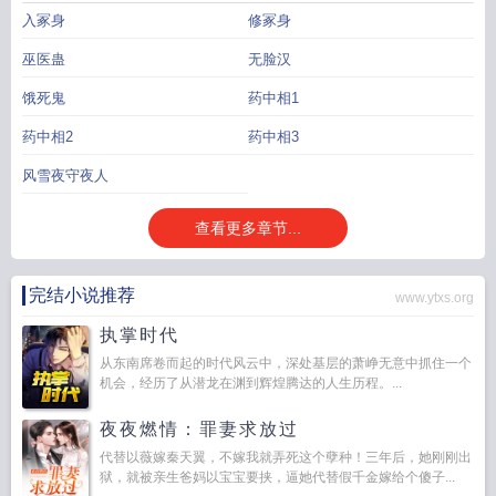
急。他疼惜地抚过她的发顶，说话间口中鲜血如注：“除了这条命......我没有什么
入冢身
修冢身
再能给你了。”江辞觉得自己一定是忘记过什么重要的东西。很重要很重要的东
西。————————————————————//咕咕想在新晋期间爬榜，各位
巫医蛊
无脸汉
好心姥爷请留下宝贵的收藏QAQ//咕咕同时是漫画和插画画手，会在微博更新漫画
饿死鬼
药中相1
小剧场，每50个收藏/100个灌溉解锁一篇漫画小剧场！//微博ID：眠野0_o//此外
微博还有一些随机剧情插画掉落（非常随机非常看心情祝大家看文愉快！———
药中相2
药中相3
（以下为男主线，带有剧透性质，可酌情观看或跳过，约500字）———三百年
前。白鹭国本是一处繁荣安居之地，却在第十三位皇子降生当日，天生异象，从
风雪夜守夜人
此天灾频频，妖鬼祸世，十三皇子被视为灾厄之源，人们用火烧，水淹，坑埋，
竟无法将其处死。不知哪个妖道提议，将他封入阵中，以血祭天，日日以业火焚
查看更多章节...
心，才能平息天怒，驱除天灾。这位十三皇子名叫沈白。起初他拼力反抗，几次
逃走，最后，护了他十七年的母妃鬓发花白，亲自跪下来苦苦哀求他，请他为苍
完结小说推荐
生献祭。他心灰死寂，引颈受戮，亲自将阵钉一颗颗钉入体内，将自己永久地封
www.ytxs.org
印在深埋地下的囚室中，不知世事，不问年岁。有一天，一位女剑修来到囚室，
执掌时代
将他从阵中救出，只听她说：白鹭国上空有厉鬼盘踞，才引来频频灾祸，你别在
从东南席卷而起的时代风云中，深处基层的萧峥无意中抓住一个
这里待着，快些随流民转移到安全的地方，不要影响我一会儿大开杀戒。那时沈
机会，经历了从潜龙在渊到辉煌腾达的人生历程。...
白才得知，那场灾厄与他无关，他替那厉鬼受了子民十七年的指摘和怨恨。他孑
然一身，无处可去，问：恩人，我该如何报答你？她想了想，说：世人困苦，你
夜夜燃情：罪妻求放过
若行有余力，便替我渡一渡人间疾苦。那一战后，他本想再去找她，却发现恩人
代替以薇嫁秦天翼，不嫁我就弄死这个孽种！三年后，她刚刚出
已与厉鬼同归于尽，身死魂散。三百年后。沈白看着他亲自救回来的恩人一口一
狱，就被亲生爸妈以宝宝要挟，逼她代替假千金嫁给个傻子...
个“师尊”地唤他，而今又躺在怀里，安静小憩，花瓣落在她的鬓间，睫毛轻轻颤