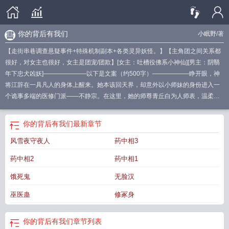
你的背后有我们
小眠野
/著
【走街串巷调查悬疑事件+特殊机制副本+各类灵异妖怪。】【主角团之间关系都
很好，对女主也很好，女主是团宠/团欺】[女主：吐槽役佛系小神仙][男主：阴翳
年下忠犬凶妖]———————以下是文案（约500字）——————睁开眼，神
将江辞在一具凡人的身体上醒来。她本该回天界，却意外以小师妹的身份进入一
个诡事多端的医修门派——不静宗。在这里，她的师尊青丘白为人师表，温柔和
煦，令人见之如沐春风，但身为神的经验告诉她，不对劲！她微微一笑：“师尊，
你其实，是妖怪吧？”青丘白不置可否：你也是。江辞不以为意：我怎么可能......
你的背后有我们
最新章节
等等！？她看着手上缓缓浮现的咒力，这种力量来自于三百年前一只与她同归于
风雪夜守夜人
药中相3
尽的罗刹。而如今，这罗刹被封印在了她的体内，给她当蓄电池，一节更比六节
强，她的咒力用得越来越顺手。就是偶尔想吸点血......青丘白擦了擦脖子上被她咬
药中相2
药中相1
破的伤口，无奈问：饱了吗？青丘白这妖怪不仅不害人，还处处上赶着救人，悬
壶济世，医者仁心，江辞忍不住评价：您就是行走的医学奇迹，当妖真是给您屈
饿死鬼
无脸汉
才了（拇指）在想办法复原仙身的过程中，她跟着师尊走访世间，调查人间妖怪
巫医蛊
修冢身
横行的乱象，而这一切的根源，又与她的神将职责——剿灭蚀人一族有关。只是
她不知道，青丘白为何待她那样好，他总是用一副不清明的眼神看她，好像透过
往事如烟，看到过许多曾发生在她身上，却早已被她忘记的东西。后来情况险
你的背后有我们
章节列表