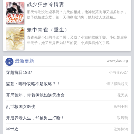
战少狂撩冷情妻
那天你吃没吃避孕药？九天的相处，他神秘莫测却又温柔如水，
给予她极致宠爱，第十天他彻底消失，她却被人送进精...
笼中青雀（重生）
青雀先是小姐的伴读丫鬟，又成了小姐的陪嫁丫鬟。小姐婚后多
年无子，她又被提拔为姑爷的妾。小姐握着她的手说...
最新更新
www.ytxs.org
穿越抗日1937
小书僮9527
盗墓：哪种攻略不是攻略？！
钮祜禄氏起灵
开局荒年，带着俩媳妇逆天改命
花无炎
乱世救国女医侠
长明不暗
开启养老人生，却被男主打断！
玫瑰鸭
半世欢
沧海惊鸿