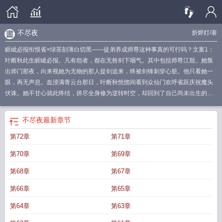
不尽夜
折烬灯
/著
睚眦必报衔恨雀×绿茶刻薄白切黑——徒弟养成师尊这种事真的可行吗？文案1：
叶断秋此生睚眦必报。凡有怨者，都在无咎剑下咽气。其中包括师尊江殷。她叛
出师门那夜，向来视她为无物的那人提剑追来，终被剑锋刺穿心脏。他只看她一
眼，再无声息。血浸满青云台那日，叶断秋恍惚间看到众仙门欢呼雀跃庆祝魔头
伏诛。她不甘心就此终结，拼尽全身修为逆转时空，却回到了自己尚未出生的两
百年前。她已不是满身血污独自上山拜师的浮萍孤女，也不再是人人得而诛之的
尽夜魔主。修为低下的纤弱少女坐在屋内，而年少的江殷刚刚敲响门。她成了他
不尽夜
最新章节
的师姐。-文案2：叶断秋做了江殷的徒弟十年，也恨了他十年。恨他始终冷若冰
第72章
第71章
霜的目光，恨他对她始终视若无物，如同一团空气。因此在重生成他的师姐之
后，她做的第一件事就是要给少年版的师尊一点颜色瞧瞧。可当她循着踪迹来到
第70章
第69章
后山时，看到的却是江殷遭人欺辱，楚楚可怜的模样。十五岁的江殷身材瘦弱，
任人欺压。叶断秋回想起自己可怜的少年时期，不禁心生怜惜。为了避免眼前的
第68章
第67章
漂亮少年长成未来那般薄情寡义的冰山，做出了个重要的决定：她要竭心尽力好
第66章
第65章
好待他，争取将他养成一个善良的好师尊，造福未来的自己！-流转百年，神魂两
消，唯有爱恨难改。女主一直是同一个人。
不尽夜的意思
不尽夜晋江
不尽夜折
第64章
第63章
烬灯
不尽夜tXt
不尽夜折烬灯免费阅读
不尽夜flame全文免费阅读