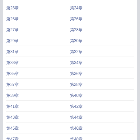
第23章
第24章
第25章
第26章
第27章
第28章
第29章
第30章
第31章
第32章
第33章
第34章
第35章
第36章
第37章
第38章
第39章
第40章
第41章
第42章
第43章
第44章
第45章
第46章
第47章
第48章