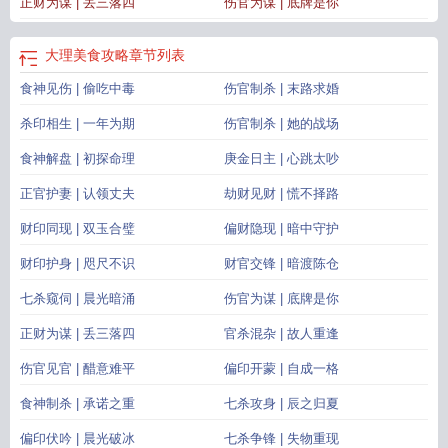
正财为谋 | 丢三落四
伤官为谋 | 底牌是你
数与她气血相连。从此，她每一次心痛，都成了他的内伤。他却只能在心里问
她：明明那么在意，为什么不说？常言道：“术数虽定先天路，真情可扶欲坠舟。”
最终，可否，扭转乾坤？…………………………………………………….
大理美食攻略
章节列表
………………………文艺疗愈向，治愈小甜文。又甜又虐，最终，he。理性禁欲x
食神见伤 | 偷吃中毒
伤官制杀 | 末路求婚
闹腾治愈，契约拉扯，心意相通，暗恋成真。微幻：五行中医，命理学基线，辅
以道教符法、祝由秘术及民间符咒术数。微妙真实感。【食用指南】十五章开始
杀印相生 | 一年为期
伤官制杀 | 她的战场
出现超现实能力这本为上册
大理主食吃什么
大理食尚轩精品酒楼
大理美食攻
略
食神解盘 | 初探命理
大理白族自治州的食物
大理美食最强攻略
庚金日主 | 心跳太吵
大理 美食
大理美食圈
大理地道
美食
大理美食博主
大理餐饮
大理的食物
大理美食 知乎
正官护妻 | 认领丈夫
劫财见财 | 慌不择路
财印同现 | 双玉合璧
偏财隐现 | 暗中守护
财印护身 | 咫尺不识
财官交锋 | 暗渡陈仓
七杀窥伺 | 晨光暗涌
伤官为谋 | 底牌是你
正财为谋 | 丢三落四
官杀混杂 | 故人重逢
伤官见官 | 醋意难平
偏印开蒙 | 自成一格
食神制杀 | 承诺之重
七杀攻身 | 辰之归夏
偏印伏吟 | 晨光破冰
七杀争锋 | 失物重现