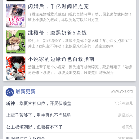
闪婚后，千亿财阀轻点宠
（甜宠先婚后爱总裁豪门现代言情马甲）幼儿园老师姜姝闪婚了
班上小朋友的叔叔，本以为她可以和对方互...
跳楼价：腹黑奶爸5块钱
婚礼上，新郎结婚了，新娘不是你？怎么破？某小白女抱着宝宝
冲上了婚礼都不许动！老娘是来抢亲的！某宝宝妈咪...
小说家的边缘角色自救指南
楚祖上辈子是个小说家，因为通宵赶稿猝死，死后绑定了「边缘
角色修正系统」。系统提出交易，只要楚祖能扮演并...
最新更新
www.ytxs.org
斩神：华夏古神归位，开局伏羲盘
可乐鸡翅儿
上辈子苦够了，重生再也不当舔狗
焱焱必火
公主权倾朝野，鱼塘挤不下了
老黄兔
阴阳混沌决之反夺舍
紫气东来