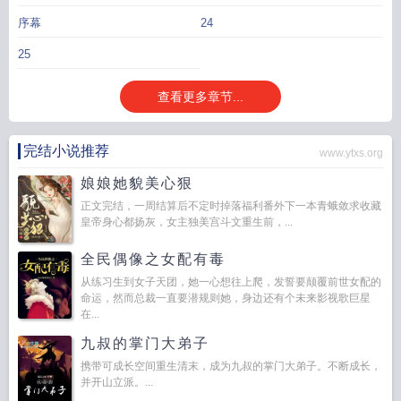
序幕
24
25
查看更多章节...
完结小说推荐
www.ytxs.org
娘娘她貌美心狠
正文完结，一周结算后不定时掉落福利番外下一本青蛾敛求收藏
皇帝身心都扬灰，女主独美宫斗文重生前，...
全民偶像之女配有毒
从练习生到女子天团，她一心想往上爬，发誓要颠覆前世女配的
命运，然而总裁一直要潜规则她，身边还有个未来影视歌巨星
在...
九叔的掌门大弟子
携带可成长空间重生清末，成为九叔的掌门大弟子。不断成长，
并开山立派。...