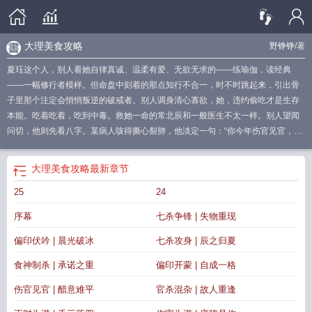
大理美食攻略
野铮铮
/著
夏珏这个人，别人看她自律真诚、温柔有爱、无欲无求的——练瑜伽，读经典
——一幅修行者模样。但命盘中刻着的那点知行不合一，时不时跳起来，引出骨
子里那个注定会悄悄叛逆的破戒者。别人调身清心寡欲，她，违约偷吃才是生存
本能。吃着吃着，吃到中毒。救她一命的常北辰和一般医生不太一样。别人望闻
问切，他则先看八字。某病人咳得撕心裂肺，他淡定一句：“你今年伤官见官，呼
吸系统是容易出问题……”病人：？而今常北辰将她八字一摊：“庚金日主，食神透
干，七杀贴身。表面温柔多情，骨子里冲动暴烈——自诩自律却管不住嘴，命里
大理美食攻略
最新章节
带的。”看着倒在怀里的她，又气又无奈：怎么你？还是这么不小心。结果，账单
25
24
一拍：“三倍违约金。”合同一递：“契约婚姻，一年三十万。”夏珏表面矜持，心里
真实：一天八百+？？这钱不赚是傻子！签！这下好：五运堂名，合而后彰！常北
序幕
七杀争锋 | 失物重现
辰暂时守住了世代传承，可被爷爷封禁了十二年的招牌和秘方，必须开始启用。
只是，要守住祖业，得先守住这个总想破戒的契约妻子。当假修行的瑜伽练习
偏印伏吟 | 晨光破冰
七杀攻身 | 辰之归夏
者，遇上有真修为的术数传承者，她要以哪一个自己呈现在似乎无所不知的甲方
食神制杀 | 承诺之重
偏印开蒙 | 自成一格
面前？是盘算着食宿全免，一天八百的财迷精；还是半夜熬米汤，说折腾了一夜
的新婚妻子？他早知他们命盘虽互补，却无缘婚姻宫。当契约遇上这命定死局，
伤官见官 | 醋意难平
官杀混杂 | 故人重逢
他就要为这至极偏爱，逆天而行。他为护她避开这年岁在劫难逃的厄运，施以术