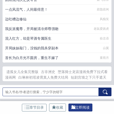
一点风流气，人间最得意！
若隐若闲
边吐槽边修仙
风痴笑
我反派魔尊，开局被清冷师尊强吻
老鼠爱跳虎
混入红方，却是琴酒专属医生
拾念语
开局妹妹敲门，没钱的我杀穿副本
尛翼
首长为白月光不圆房，重生不嫁了
童雨月
遗孤女儿全集完整版
古非洲史
堕落骑士龙宙漫画免费下拉式看
漫画网
白琳林初瑶凌霄真人免费大结局
短剧宫墙之下只手遮天
一口气看完
遗孤和遗女有啥不同
假少爷是万人迷百度
大凤好
太岁by priest
听说我是你老婆钱子冉格格党
炮灰攻穿书
国内
外各大院校经典非洲历史教材
全民求生女频领主
入戏无删减版
女神进化论的文风
全民求生女老板强势
全民求生神级女仆系统
堕落骑士作品集
全民美女求生
大凤改
港片：街头烂仔，到香
章节目录
收藏
立即阅读
江金融帝王
汉水东流
中兴大宋从冒充皇帝开始
明初：我穿越