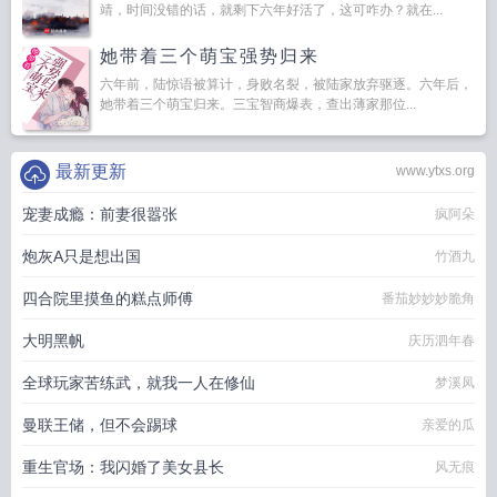
靖，时间没错的话，就剩下六年好活了，这可咋办？就在...
她带着三个萌宝强势归来
六年前，陆惊语被算计，身败名裂，被陆家放弃驱逐。六年后，
她带着三个萌宝归来。三宝智商爆表，查出薄家那位...
最新更新
www.ytxs.org
宠妻成瘾：前妻很嚣张
疯阿朵
炮灰A只是想出国
竹酒九
四合院里摸鱼的糕点师傅
番茄妙妙妙脆角
大明黑帆
庆历泗年春
全球玩家苦练武，就我一人在修仙
梦溪凤
曼联王储，但不会踢球
亲爱的瓜
重生官场：我闪婚了美女县长
风无痕