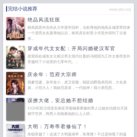
完结小说推荐
www.ytxs.org
绝品风流狂医
林风因意外负伤从大学退学回村，当欺辱他的地痞从城里带回来
一个漂亮女友羞辱他以后，林风竟在村里小河意外得到了古老
传...
穿成年代文女配：开局闪婚硬汉军官
甜宠双处咸鱼女主糙汉男主现代社畜的冯橖因为工作太卷而意外
穿越到了小说里的七零年代。...
庆余年：范府大宗师
我爹范建，皇帝发小，虎卫首脑，朝廷伯爵我弟范闲，大名鼎
鼎，小范大人！我妹范若若，一代狙神！我小弟范思...
误撩大佬，安总她不想结婚
1V1HE双洁强宠安南笙哭着喊着要嫁的男人让她在结婚当天就
独守空房，狗男人却抱着他的心上人哄...
大明：万寿帝君修仙了！
朱聪穿越了！还成了大明嘉靖帝，朱厚熜！不过是快嘎了的嘉