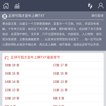
足球可我才是年上啊TXT
路行遥
/著
事业版文案：比建立一个王朝更困难的，是复兴一个王朝。对此，菲诺深有感
触。十年米兰生涯，他见证了米兰攀上巅峰，横扫欧洲足坛，也目睹了米兰滑落
低谷，在震荡中挣扎。没关系，只不过是阵容老化、功勋退役、人心惶惶、俱乐
部决策摇摆、主教练频频更替……以及来自管理层的冷箭罢了……他一定可以将
心爱的球队从低谷中拖出来，再次送上巅峰。他不孤独，他身边还有可以并肩作
战的可靠战友，可不知道从什么时候开始，战友慢慢变成了占有……情感版文
案：菲诺有些无奈，为什么隔壁那个名叫保罗的孩子总以哥哥自居，明明自己才
足球可我才是年上啊TXT
最新章节
是年上啊！（并不是）阅读小贴士（含排雷预警）：1.足球小白阅读无障碍。2.本
18第 18 章
17第 17 章
文是作者专栏中另一篇文《[足球]救赎》的if线，是独立故事，没看过上文不影响
阅读。3.cp马尔蒂尼，不是典型的青梅竹马爱情童话，要更成人、更现实一些，
16第 16 章
15第 15 章
双方都有既往感情史，介意慎入。4.主角踢中场，ac米兰青训，不会转会。5.ooc
预警！衍生作品和现实会有出入，尤其是球队成绩和球员的婚育情况，介意慎
14第 14 章
13第 13 章
入。6.无副cp，但在论坛体、解说员调侃等地方可能会有球迷乱嗑一嘴，包括但
12第 12 章
11第 11 章
不限于pdp、313等，介意慎入。最后，loveamp;peace~
足球可我才是年上啊路
行遥
足球可我才是年上啊TXT
足球可我才是年上啊
足球可我才是年上啊TXT最
10第 10 章
9第 9 章
新章节