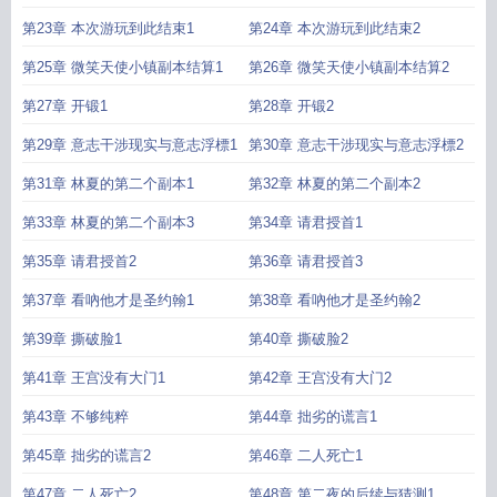
第23章 本次游玩到此结束1
第24章 本次游玩到此结束2
第25章 微笑天使小镇副本结算1
第26章 微笑天使小镇副本结算2
第27章 开锻1
第28章 开锻2
第29章 意志干涉现实与意志浮標1
第30章 意志干涉现实与意志浮標2
第31章 林夏的第二个副本1
第32章 林夏的第二个副本2
第33章 林夏的第二个副本3
第34章 请君授首1
第35章 请君授首2
第36章 请君授首3
第37章 看吶他才是圣约翰1
第38章 看吶他才是圣约翰2
第39章 撕破脸1
第40章 撕破脸2
第41章 王宫没有大门1
第42章 王宫没有大门2
第43章 不够纯粹
第44章 拙劣的谎言1
第45章 拙劣的谎言2
第46章 二人死亡1
第47章 二人死亡2
第48章 第二夜的后续与猜测1