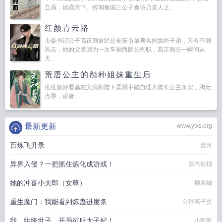
立鼎，雄霸天下。传闻秦国三公子秦诏乃美人之...
红颜青云路
市委书记公子高正则曾经是全安市最著名的纨绔子弟，天有不测
风云，他的父亲因为一次车祸而因公殉职，高正则在一瞬间从
天...
荒唐公主的怨种姐妹重生后
推推超好看基友文我那陛下柔弱不能自理大陈长公主永安，胸无
点墨，骄奢...
最新更新
www.ytxs.org
百炼飞升录
虚眞
异界入侵？一把抓住炼化成游戏！
蒸汽饭桶
她的冲喜小夫郎（女尊）
柳青岫
重生魔门：我能看到炼蛊进度条
公孙离子烫
我，纨绔世子，开局征服太子妃！
小断断